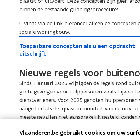
f
m
plaatst of uitvoert. Deze concepten zijn geen af
s
i
e
i
t
s
binnen de bestaande gunningsprocedures.
e
s
e
t
k
U vindt via de link hieronder alleen de concepten 
k
e
sociale woningbouw.
e
p
T
p
r
T
Toepasbare concepten als u een opdracht
o
r
o
o
uitschrijft
e
o
c
e
p
c
e
p
Nieuwe regels voor buitenc
a
d
e
a
u
s
s
Sinds 1 januari 2025 wijzigden de regels rond buit
d
r
b
b
grote gevolgen voor hulppersonen zoals bijvoorbe
u
e
a
a
dienstverleners. Voor 2025 genoten hulppersonen 
r
s
r
r
aangeduid als de “quasi-immuniteit van de uitvoer
e
g
e
e
meeste gevallen niet aansprakelijk gesteld konden
s
u
c
c
V
g
n
o
V
Veel gestelde vragen over
Vlaanderen.be gebruikt cookies om uw surfe
o
e
u
n
n
e
buitencontractuele aansprakelijkheid