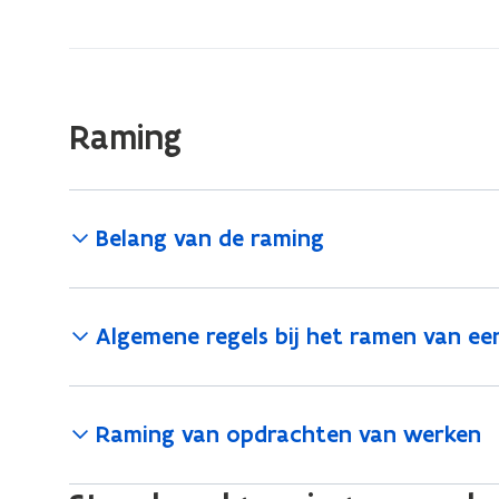
zich
op:
Voorbereiding
van
Raming
de
gunning
Belang van de raming
Algemene regels bij het ramen van e
Raming van opdrachten van werken