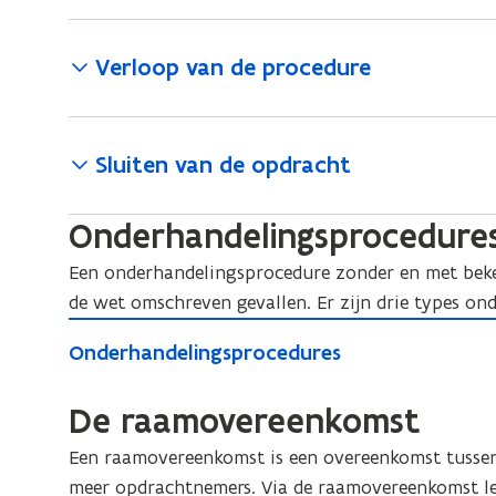
Verloop van de procedure
Sluiten van de opdracht
Onderhandelingsprocedure
Een onderhandelingsprocedure zonder en met beken
de wet omschreven gevallen. Er zijn drie types on
O
O
Onderhandelingsprocedures
n
n
d
d
De raamovereenkomst
e
e
r
r
Een raamovereenkomst is een overeenkomst tusse
h
h
meer opdrachtnemers. Via de raamovereenkomst le