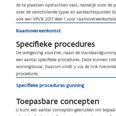
a
a
de te plaatsen opdrachten vast, namelijk voor de 
n
n
over de verschillende types en aandachtspunten bi
d
d
ook een VM/B 2017 deel 1 voor raamovereenkomste
e
e
R
l
R
Raamovereenkomst
l
a
i
a
i
a
n
Specifieke procedures
a
n
g
m
m
g
De wetgeving voorziet, naast de standaardgunnin
s
o
o
p
s
een aantal specifieke procedures. Deze kunnen niet
v
v
r
p
woningbouw. Daarom vindt u via de link hieronde
e
e
o
r
r
procedures.
r
c
e
o
S
e
e
S
Specifieke procedures gunning
e
c
p
e
d
p
n
e
e
n
u
e
k
Toepasbare concepten
d
c
r
k
c
o
u
i
e
o
i
U kunt een aantal concepten gebruiken om bepaald
m
s
r
f