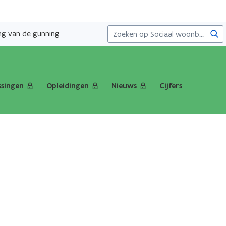
Zoe
ng van de gunning
singen
Opleidingen
Nieuws
Cijfers