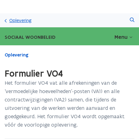
Overslaan
Zoeken
en
Oplevering
naar
de
Menu
SOCIAAL WOONBELEID
inhoud
gaan
Gedaan
Oplevering
met
laden.
Formulier VO4
U
bevindt
Het formulier VO4 vat alle afrekeningen van de
zich
‘vermoedelijke hoeveelheden’-posten (VA1) en alle
op:
contractwijzigingen (VA2) samen, die tijdens de
Formulier
VO4
uitvoering van de werken werden aanvaard en
goedgekeurd. Het formulier VO4 wordt opgemaakt
vóór de voorlopige oplevering.