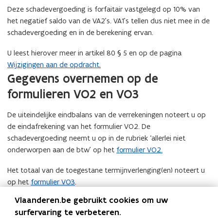
Deze schadevergoeding is forfaitair vastgelegd op 10% van
het negatief saldo van de VA2’s. VA1’s tellen dus niet mee in de
schadevergoeding en in de berekening ervan.
U leest hierover meer in artikel 80 § 5 en op de pagina
Wijzigingen aan de opdracht.
Gegevens overnemen op de
formulieren VO2 en VO3
De uiteindelijke eindbalans van de verrekeningen noteert u op
de eindafrekening van het formulier VO2. De
schadevergoeding neemt u op in de rubriek ‘allerlei niet
onderworpen aan de btw’ op het
formulier VO2.
Het totaal van de toegestane termijnverlenging(en) noteert u
op het
formulier VO3
.
Voor gecombineerde dossiers: twee keer
Vlaanderen.be gebruikt cookies om uw
opstellen
surfervaring te verbeteren.
De VO4 is de samenvatting van de verrekeningen. Net