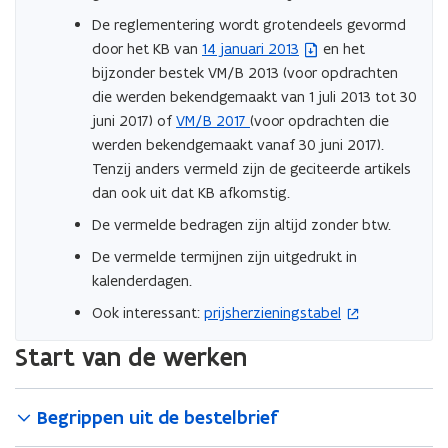
De reglementering wordt grotendeels gevormd
door het KB van
14 januari 2013
en het
(
bijzonder bestek VM/B 2013 (voor opdrachten
b
die werden bekendgemaakt van 1 juli 2013 tot 30
e
juni 2017) of
VM/B 2017
(voor opdrachten die
s
werden bekendgemaakt vanaf 30 juni 2017).
t
Tenzij anders vermeld zijn de geciteerde artikels
a
dan ook uit dat KB afkomstig.
n
d
De vermelde bedragen zijn altijd zonder btw.
o
De vermelde termijnen zijn uitgedrukt in
p
kalenderdagen.
e
Ook interessant:
prijsherzieningstabel
n
(
t
o
Start van de werken
i
p
n
e
n
n
Begrippen uit de bestelbrief
i
t