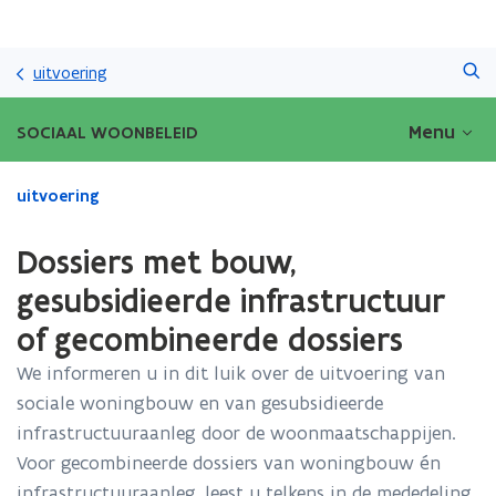
Overslaan
Zoeken
en
uitvoering
naar
de
Menu
SOCIAAL WOONBELEID
inhoud
gaan
Gedaan
uitvoering
met
laden.
Dossiers met bouw,
U
bevindt
gesubsidieerde infrastructuur
zich
of gecombineerde dossiers
op:
Dossiers
We informeren u in dit luik over de uitvoering van
met
sociale woningbouw en van gesubsidieerde
bouw,
gesubsidieerde
infrastructuuraanleg door de woonmaatschappijen.
infrastructuur
Voor gecombineerde dossiers van woningbouw én
of
infrastructuuraanleg, leest u telkens in de mededeling