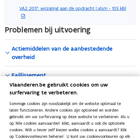
e
VA2 2017: wijziging aan de opdracht (.xlsm - 105 kB)
(
s
b
t
e
a
Problemen bij uitvoering
s
n
t
d
a
Actiemiddelen van de aanbestedende
o
n
p
overheid
d
e
o
n
Faillissement
p
t
e
Vlaanderen.be gebruikt cookies om uw
i
n
surfervaring te verbeteren.
Klachten en verzoeken door aannemers
n
t
n
Sommige cookies zijn noodzakelijk om de website optimaal te
i
i
laten functioneren. Andere cookies zijn optioneel en worden
Factoring of Cessie
n
e
gebruikt om uw surfervaring op deze website te verbeteren. Als u
n
u
op 'Alle cookies aanvaarden' klikt, aanvaardt u ook de optionele
Ook interessant
i
cookies. Wilt u liever zelf kiezen welke cookies u aanvaardt? Klik
w
G
e
op 'Cookievoorkeuren beheren'. U kunt uw cookievoorkeuren op elk
v
G