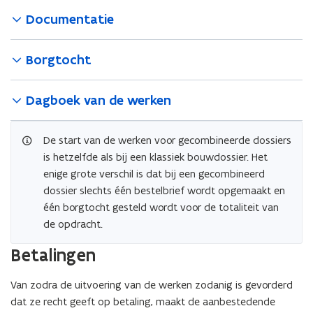
e
i
Documentatie
u
n
w
n
v
i
Borgtocht
e
e
n
u
Dagboek van de werken
s
w
t
v
De start van de werken voor gecombineerde dossiers
e
e
is hetzelfde als bij een klassiek bouwdossier. Het
r
n
enige grote verschil is dat bij een gecombineerd
)
s
dossier slechts één bestelbrief wordt opgemaakt en
t
één borgtocht gesteld wordt voor de totaliteit van
e
de opdracht.
r
)
Betalingen
Van zodra de uitvoering van de werken zodanig is gevorderd
dat ze recht geeft op betaling, maakt de aanbestedende