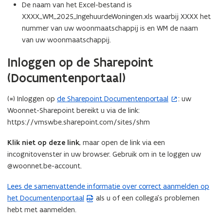
De naam van het Excel-bestand is
XXXX_WM_2025_IngehuurdeWoningen.xls waarbij XXXX het
nummer van uw woonmaatschappij is en WM de naam
van uw woonmaatschappij.
Inloggen op de Sharepoint
(Documentenportaal)
(*) Inloggen op
de Sharepoint Documentenportaal
: uw
(
Woonnet-Sharepoint bereikt u via de link:
o
https://vmswbe.sharepoint.com/sites/shm
p
e
Klik niet op deze link
, maar open de link via een
n
incognitovenster in uw browser. Gebruik om in te loggen uw
t
@woonnet.be-account.
i
n
Lees de samenvattende informatie over correct aanmelden op
(
n
het Documentenportaal
als u of een collega’s problemen
P
i
hebt met aanmelden.
D
e