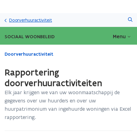
Overslaan
Zoeken
en
Doorverhuuractiviteit
naar
de
Menu
SOCIAAL WOONBELEID
inhoud
gaan
Gedaan
Doorverhuuractiviteit
met
laden.
Rapportering
U
bevindt
doorverhuuractiviteiten
zich
Elk jaar krijgen we van uw woonmaatschappij de
op:
Rapportering
gegevens over uw huurders en over uw
doorverhuuractiviteiten
huurpatrimonium van ingehuurde woningen via Excel
rapportering.