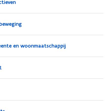
ctieven
lbeweging
eente en woonmaatschappij
t