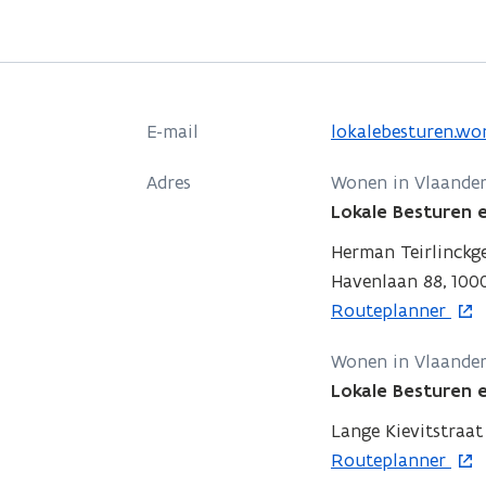
E-mail
lokalebesturen.wo
Adres
Wonen in Vlaande
Lokale Besturen
Herman Teirlinck
Havenlaan 88, 1000
o
Routeplanner
p
Wonen in Vlaande
e
Lokale Besturen
n
t
Lange Kievitstraat
i
o
Routeplanner
n