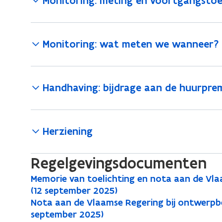
Monitoring: meting en voortgangstoe
Monitoring: wat meten we wanneer?
Handhaving: bijdrage aan de huurpre
Herziening
Regelgevingsdocumenten
M
Memorie van toelichting en nota aan de Vlaa
M
e
(12 september 2025)
e
m
N
Nota aan de Vlaamse Regering bij ontwerpbes
N
m
o
o
september 2025)
o
o