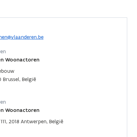
nen@vlaanderen.be
ren
 en Woonactoren
gebouw
 Brussel, België
ren
 en Woonactoren
 111, 2018 Antwerpen, België