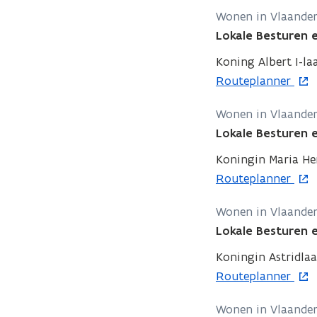
p
Wonen in Vlaande
n
e
Lokale Besturen
i
n
e
t
Koning Albert I-la
u
i
o
Routeplanner
w
n
p
v
Wonen in Vlaande
n
e
e
Lokale Besturen
i
n
n
e
t
Koningin Maria He
s
u
i
o
Routeplanner
t
w
n
p
e
v
Wonen in Vlaande
n
e
r
e
Lokale Besturen
i
n
n
e
t
Koningin Astridlaa
s
u
i
o
Routeplanner
t
w
n
p
e
v
Wonen in Vlaande
n
e