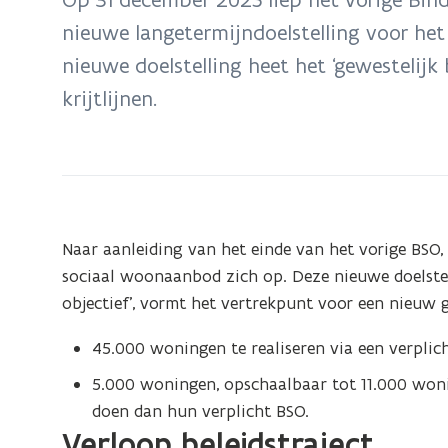
zich
nieuwe langetermijndoelstelling voor he
op:
nieuwe doelstelling heet het ‘gewestelijk 
Bindend
Sociaal
krijtlijnen.
Objectief
(BSO)
2026
-
2042
Naar aanleiding van het einde van het vorige BSO,
sociaal woonaanbod zich op. Deze nieuwe doelstel
objectief’, vormt het vertrekpunt voor een nieuw 
45.000 woningen te realiseren via een verplic
5.000 woningen, opschaalbaar tot 11.000 woni
doen dan hun verplicht BSO.
Verloop beleidstraject