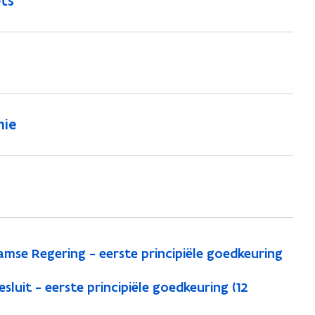
ts
mie
mse Regering - eerste principiële goedkeuring
luit - eerste principiële goedkeuring (12