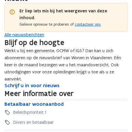
Er liep iets mis bij het weergeven van deze
inhoud.
Gelieve opnieuw te proberen of
contacteer ons
Alle nieuwsberichten
Blijf op de hoogte
Werkt u bij een gemeente, OCMW of IGS? Dan kan u zich
abonneren op de nieuwsbrief van Wonen in Vlaanderen. Eén
keer in de maand bezorgen we u het maandoverzicht. Ook
uitnodigingen voor onze opleidingen krijgt u toe als u ze
aanvinkt.
S
Schrijf u in voor nieuws
S
c
c
Meer informatie over
h
h
B
r
B
Betaalbaar woonaanbod
r
e
i
e
i
Beleidsprioriteit 1
t
j
t
j
a
f
a
Divers en betaalbaar
f
a
u
a
u
W
l