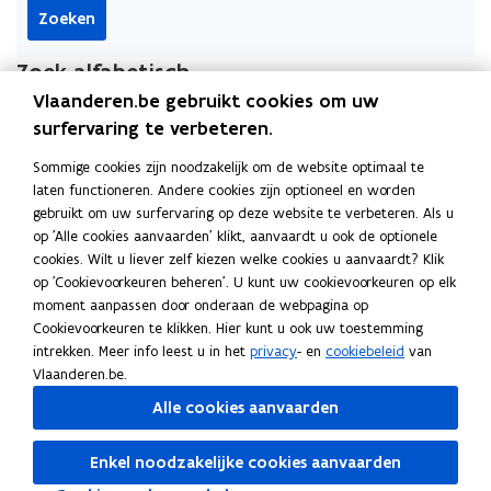
t
e
Zoeken
e
n
n
Zoek alfabetisch
Vlaanderen.be gebruikt cookies om uw
A
B
C
D
E
F
G
H
I
J
K
L
M
N
O
P
Q
surfervaring te verbeteren.
R
S
T
U
V
W
X
Y
Z
0-9
Sommige cookies zijn noodzakelijk om de website optimaal te
laten functioneren. Andere cookies zijn optioneel en worden
Op zoek naar meer informatie over sociaal wonen en
gebruikt om uw surfervaring op deze website te verbeteren. Als u
woonmaatschappijen, gericht op professionelen?
op 'Alle cookies aanvaarden' klikt, aanvaardt u ook de optionele
cookies. Wilt u liever zelf kiezen welke cookies u aanvaardt? Klik
Ga naar Sociaal Woonbeleid
op 'Cookievoorkeuren beheren'. U kunt uw cookievoorkeuren op elk
moment aanpassen door onderaan de webpagina op
Op zoek naar meer informatie over Wonen in Vlaanderen?
Cookievoorkeuren te klikken. Hier kunt u ook uw toestemming
intrekken. Meer info leest u in het
privacy
- en
cookiebeleid
van
Ga naar Wonen in Vlaanderen
Vlaanderen.be.
Alle cookies aanvaarden
Deel deze pagina
Enkel noodzakelijke cookies aanvaarden
F
L
K