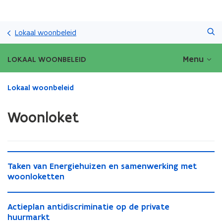
Overslaan
Zoeken
en
Lokaal woonbeleid
naar
de
Menu
LOKAAL WOONBELEID
inhoud
gaan
Gedaan
Lokaal woonbeleid
met
laden.
Woonloket
U
bevindt
zich
op:
T
Woonloket
T
Taken van Energiehuizen en samenwerking met
a
a
woonloketten
k
k
e
e
A
n
A
Actieplan antidiscriminatie op de private
n
c
v
c
huurmarkt
v
t
a