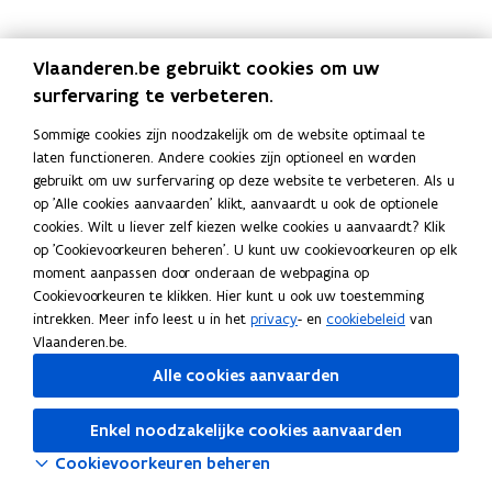
p
p
h
u
n
n
p
p
h
u
n
n
a
p
u
u
g
i
a
p
u
u
g
i
r
a
i
r
e
n
r
a
i
r
e
n
Vlaanderen.be gebruikt cookies om uw
t
r
s
e
n
g
t
r
s
e
n
g
surfervaring te verbeteren.
e
t
v
n
s
p
e
t
v
n
s
p
m
e
e
p
u
r
m
e
e
p
u
r
Sommige cookies zijn noodzakelijk om de website optimaal te
e
m
s
o
b
i
e
m
s
o
b
i
laten functioneren. Andere cookies zijn optioneel en worden
n
e
t
p
s
v
n
e
t
p
s
v
gebruikt om uw surfervaring op deze website te verbeteren. Als u
t
n
i
-
i
a
t
n
i
-
i
a
op 'Alle cookies aanvaarden' klikt, aanvaardt u ook de optionele
h
t
n
u
d
t
h
t
n
u
d
t
cookies. Wilt u liever zelf kiezen welke cookies u aanvaardt? Klik
u
v
g
p
i
e
u
v
g
p
i
e
op 'Cookievoorkeuren beheren'. U kunt uw cookievoorkeuren op elk
r
e
h
ë
l
r
e
h
ë
l
moment aanpassen door onderaan de webpagina op
e
r
u
r
e
e
r
u
r
e
Cookievoorkeuren te klikken. Hier kunt u ook uw toestemming
n
h
r
i
e
n
h
r
i
e
intrekken. Meer info leest u in het
privacy
- en
cookiebeleid
van
u
e
n
g
u
e
n
g
Vlaanderen.be.
r
n
g
s
r
n
g
s
e
o
v
t
Alle cookies aanvaarden
e
o
v
t
n
f
e
a
n
f
e
a
v
r
n
v
r
n
Enkel noodzakelijke cookies aanvaarden
e
h
d
e
h
d
Cookievoorkeuren beheren
r
u
s
r
u
s