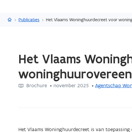
Vlaanderen.be
Publicaties
Het Vlaams Woninghuurdecreet voor woning
Gedaan
Het Vlaams Woning
met
laden.
woninghuurovereenko
U
bevindt
Brochure
 •
november 2025
 • 
Agentschap Won
zich
op:
Het
Vlaams
Woninghuurdecreet
voor
Het Vlaams Woninghuurdecreet is van toepassing o