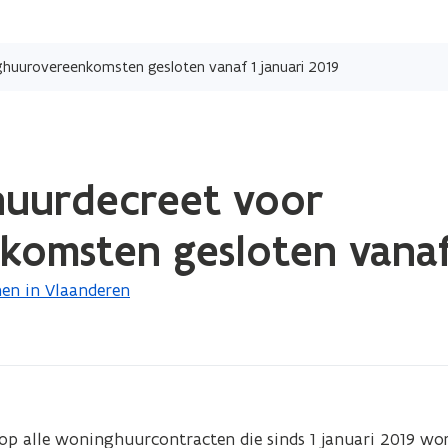
Overslaan
en
huurovereenkomsten gesloten vanaf 1 januari 2019
naar
de
inhoud
gaan
huurdecreet voor
msten gesloten vanaf 1
en in Vlaanderen
p alle woninghuurcontracten die sinds 1 januari 2019 wor