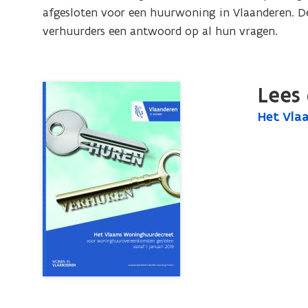
woninghuurovereenkomsten
afgesloten voor een huurwoning in Vlaanderen. De 
gesloten
verhuurders een antwoord op al hun vragen.
vanaf
1
januari
Lees 
2019
H
Het Vla
H
e
e
t
t
V
V
l
l
a
a
a
a
m
m
s
W
s
o
W
n
o