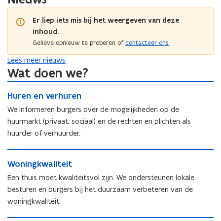
i
k
k
a
a
a
a
a
Er liep iets mis bij het weergeven van deze
a
a
a
l
l
inhoud.
l
l
w
w
w
Gelieve opnieuw te proberen of
contacteer ons
w
o
o
o
o
o
Lees meer nieuws
o
o
o
n
Wat doen we?
n
n
n
b
b
b
H
b
e
e
e
H
Huren en verhuren
u
e
l
l
l
u
r
l
We informeren burgers over de mogelijkheden op de
e
e
e
r
e
e
i
huurmarkt (privaat, sociaal) en de rechten en plichten als
i
i
e
n
i
d
huurder of verhuurder.
d
d
n
e
d
(
(
(
e
n
(
v
W
v
v
n
v
v
o
W
Woningkwaliteit
o
o
o
v
e
o
o
o
n
o
o
e
Een thuis moet kwaliteitsvol zijn. We ondersteunen lokale
r
o
r
n
i
r
r
r
h
besturen en burgers bij het duurzaam verbeteren van de
r
w
i
n
w
l
h
u
woningkwaliteit.
l
o
n
g
o
o
u
r
o
o
g
k
o
k
r
e