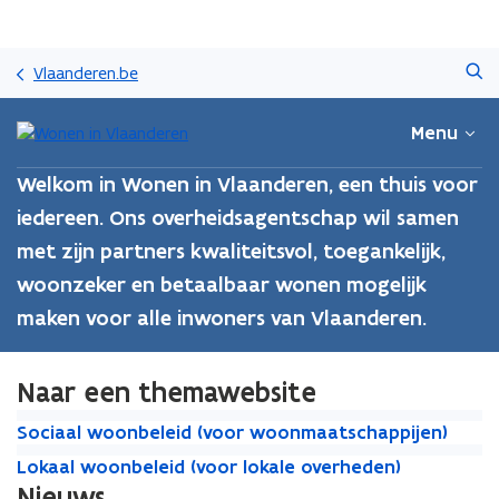
Overslaan
Zoeken
en
Vlaanderen.be
naar
de
Menu
inhoud
gaan
Welkom in Wonen in Vlaanderen, een thuis voor
iedereen. Ons overheidsagentschap wil samen
met zijn partners kwaliteitsvol, toegankelijk,
woonzeker en betaalbaar wonen mogelijk
maken voor alle inwoners van Vlaanderen.
Naar een themawebsite
S
S
Sociaal woonbeleid (voor woonmaatschappijen)
o
o
L
L
Lokaal woonbeleid (voor lokale overheden)
c
c
o
o
Nieuws
i