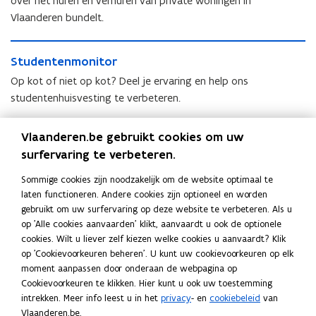
i
over het huren en verhuren van private woningen in
v
a
i
a
Vlaanderen bundelt.
a
t
a
a
t
e
a
l
S
e
(
l
w
S
Studentenmonitor
t
(
v
w
o
t
u
v
Op kot of niet op kot? Deel je ervaring en help ons
e
o
o
u
d
e
r
studentenhuisvesting te verbeteren.
o
n
d
e
r
)
n
b
e
n
)
h
T
b
e
n
Vlaanderen.be gebruikt cookies om uw
t
h
T
Taskforce wonen-ruimte
u
a
e
l
t
e
surfervaring te verbeteren.
u
a
u
s
l
De Taskforce wonen-ruimte ondersteunt en volgt de
e
e
n
u
s
r
k
e
i
n
structurele en continue groei van het duurzaam en betaalbaar
Sommige cookies zijn noodzakelijk om de website optimaal te
m
r
k
f
i
d
m
laten functioneren. Andere cookies zijn optioneel en worden
o
woonaanbod op.
f
o
d
o
gebruikt om uw surfervaring op deze website te verbeteren. Als u
n
o
r
n
op 'Alle cookies aanvaarden' klikt, aanvaardt u ook de optionele
i
r
c
i
cookies. Wilt u liever zelf kiezen welke cookies u aanvaardt? Klik
t
c
e
Deel deze pagina
t
op 'Cookievoorkeuren beheren'. U kunt uw cookievoorkeuren op elk
o
e
w
o
moment aanpassen door onderaan de webpagina op
r
F
L
K
w
o
r
Cookievoorkeuren te klikken. Hier kunt u ook uw toestemming
a
i
o
o
n
intrekken. Meer info leest u in het
privacy
- en
cookiebeleid
van
n
c
n
p
e
Vlaanderen.be.