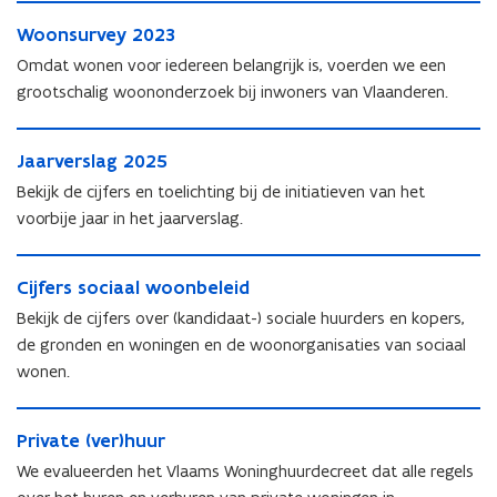
r
z
W
z
o
W
Woonsurvey 2023
o
o
e
o
o
Omdat wonen voor iedereen belangrijk is, voerden we een
e
k
o
n
k
grootschalig woononderzoek bij inwoners van Vlaanderen.
s
n
s
s
o
s
u
o
J
p
u
r
J
Jaarverslag 2025
p
a
d
r
v
a
d
a
r
Bekijk de cijfers en toelichting bij de initiatieven van het
v
e
a
r
r
a
e
voorbije jaar in het jaarverslag.
y
r
a
v
c
y
2
v
c
e
h
2
C
0
e
h
r
t
C
Cijfers sociaal woonbeleid
0
i
2
r
t
s
e
i
2
j
3
Bekijk de cijfers over (kandidaat-) sociale huurders en kopers,
s
e
l
n
j
3
f
l
de gronden en woningen en de woonorganisaties van sociaal
n
a
f
e
a
g
wonen.
e
r
g
2
r
s
2
0
P
s
s
0
P
Private (ver)huur
2
r
s
o
2
r
5
i
o
We evalueerden het Vlaams Woninghuurdecreet dat alle regels
c
5
i
v
c