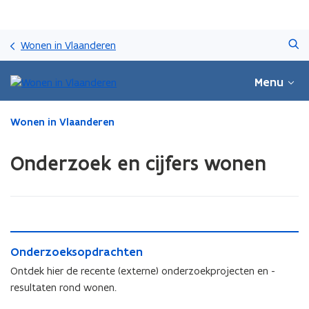
Overslaan
Zoeken
en
Wonen in Vlaanderen
naar
de
Menu
inhoud
gaan
Gedaan
Wonen in Vlaanderen
met
laden.
Onderzoek en cijfers wonen
U
bevindt
zich
op:
Onderzoek
en
O
O
Onderzoeksopdrachten
cijfers
n
n
wonen
d
Ontdek hier de recente (externe) onderzoekprojecten en -
d
e
resultaten rond wonen.
e
r