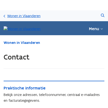
Overslaan
Zoeken
en
Wonen in Vlaanderen
naar
de
Menu
inhoud
gaan
Gedaan
Wonen in Vlaanderen
met
laden.
Contact
U
bevindt
zich
op:
Contact
P
P
Praktische informatie
r
r
a
Bekijk onze adressen, telefoonnummer, centraal e-mailadres
a
k
en facturatiegegevens.
k
t