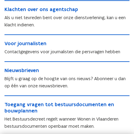
t
i
K
i
s
K
Klachten over ons agentschap
l
s
c
l
a
Als u niet tevreden bent over onze dienstverlening, kan u een
c
h
a
c
h
klacht indienen.
e
c
h
e
i
h
t
i
V
n
t
e
V
Voor journalisten
n
o
f
e
n
o
f
o
o
Contactgegevens voor journalisten die persvragen hebben
n
o
o
o
r
r
o
v
r
r
j
m
N
v
e
j
m
o
a
N
Nieuwsbrieven
i
e
r
o
a
u
t
i
e
r
o
Blijft u graag op de hoogte van ons nieuws? Abonneer u dan
u
t
r
i
e
u
o
n
op één van onze nieuwsbrieven.
r
i
n
e
u
w
n
s
n
e
a
w
s
s
a
T
a
l
s
b
a
g
T
Toegang vragen tot bestuursdocumenten en
o
l
i
b
r
g
e
o
bouwplannen
e
i
s
r
i
e
n
e
g
s
t
Het Bestuursdecreet regelt wanneer Wonen in Vlaanderen
i
e
n
t
g
a
t
e
e
bestuursdocumenten openbaar moet maken.
v
t
s
a
n
e
n
v
e