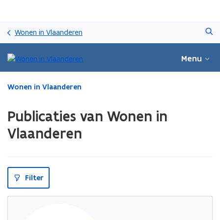
Overslaan
Zoeken
en
Wonen in Vlaanderen
naar
de
Menu
inhoud
gaan
Gedaan
Wonen in Vlaanderen
met
laden.
Publicaties van Wonen in
U
bevindt
Vlaanderen
zich
op:
Publicaties
van
Filter
Wonen
in
Vlaanderen