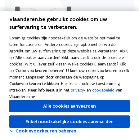
Vlaanderen.be gebruikt cookies om uw
surfervaring te verbeteren.
Sommige cookies zijn noodzakelijk om de website optimaal te
laten functioneren. Andere cookies zijn optioneel en worden
gebruikt om uw surfervaring op deze website te verbeteren. Als u
Probeer de pagina opnieuw te laden
op 'Alle cookies aanvaarden' klikt, aanvaardt u ook de optionele
Indien dit niet lukt, wacht even en probeer opnieuw
cookies. Wilt u liever zelf kiezen welke cookies u aanvaardt? Klik
op 'Cookievoorkeuren beheren'. U kunt uw cookievoorkeuren op elk
moment aanpassen door onderaan de webpagina op
Cookievoorkeuren te klikken. Hier kunt u ook uw toestemming
Volg Wonen in Vlaanderen op onze kanalen
intrekken. Meer info leest u in het
privacy
- en
cookiebeleid
van
opent in nieuw venster
Linkedin
Vlaanderen.be.
opent in nieuw venster
Facebook
Alle cookies aanvaarden
opent in nieuw venster
Instagram
Enkel noodzakelijke cookies aanvaarden
Cookievoorkeuren beheren