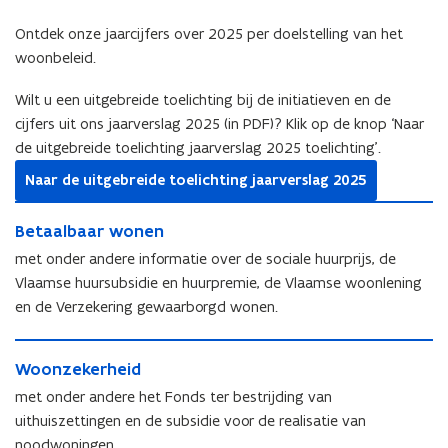
Ontdek onze jaarcijfers over 2025 per doelstelling van het
woonbeleid.
Wilt u een uitgebreide toelichting bij de initiatieven en de
cijfers uit ons jaarverslag 2025 (in PDF)? Klik op de knop ‘Naar
de uitgebreide toelichting jaarverslag 2025 toelichting’.
Naar de uitgebreide toelichting jaarverslag 2025
B
B
Betaalbaar wonen
e
e
t
met onder andere informatie over de sociale huurprijs, de
t
a
Vlaamse huursubsidie en huurpremie, de Vlaamse woonlening
a
a
en de Verzekering gewaarborgd wonen.
a
l
l
b
W
b
a
W
Woonzekerheid
o
a
a
o
o
a
met onder andere het Fonds ter bestrijding van
r
o
n
r
w
uithuiszettingen en de subsidie voor de realisatie van
n
z
w
o
noodwoningen.