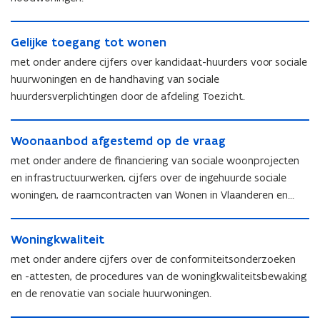
z
e
o
n
e
k
n
e
G
k
e
e
n
G
Gelijke toegang tot wonen
e
e
r
n
e
l
r
met onder andere cijfers over kandidaat-huurders voor sociale
h
l
i
h
e
huurwoningen en de handhaving van sociale
i
j
e
i
huurdersverplichtingen door de afdeling Toezicht.
j
k
i
d
k
e
d
W
e
t
W
Woonaanbod afgestemd op de vraag
o
t
o
o
o
o
met onder andere de financiering van sociale woonprojecten
e
o
n
e
g
en infrastructuurwerken, cijfers over de ingehuurde sociale
n
a
g
a
woningen, de raamcontracten van Wonen in Vlaanderen en
a
a
a
n
budgethuren.
a
n
n
g
W
n
b
g
t
W
Woningkwaliteit
o
b
o
t
o
o
n
o
met onder andere cijfers over de conformiteitsonderzoeken
d
o
t
n
i
d
a
en -attesten, de procedures van de woningkwaliteitsbewaking
t
w
i
n
a
f
en de renovatie van sociale huurwoningen.
w
o
n
g
f
g
o
n
g
k