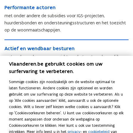
g
e
P
n
e
k
w
e
s
P
Performante actoren
e
e
n
w
a
s
t
e
r
n
a
met onder andere de subsidies voor IGS-projecten,
l
t
e
r
f
l
i
huurdersbonden en ondersteuningsstructuren en het toezicht
e
m
f
o
i
t
op de woonmaatschappijen.
m
d
o
r
t
e
d
o
r
m
e
i
A
o
p
m
a
i
t
A
Actief en wendbaar besturen
c
p
d
a
n
t
c
t
d
e
n
met onder andere een overzicht van het wetenschappelijk
t
t
i
e
v
t
Vlaanderen.be gebruikt cookies om uw
e
onderzoek en een aantal cijfers over Wonen in Vlaanderen.
i
e
v
r
e
a
surfervaring te verbeteren.
e
f
r
a
a
c
f
e
a
a
c
Sommige cookies zijn noodzakelijk om de website optimaal te
t
e
Deel deze pagina
n
a
g
t
laten functioneren. Andere cookies zijn optioneel en worden
o
n
w
g
o
gebruikt om uw surfervaring op deze website te verbeteren. Als u
r
F
L
K
w
e
r
op 'Alle cookies aanvaarden' klikt, aanvaardt u ook de optionele
e
a
i
o
e
n
e
cookies. Wilt u liever zelf kiezen welke cookies u aanvaardt? Klik
n
c
n
p
n
d
n
op 'Cookievoorkeuren beheren'. U kunt uw cookievoorkeuren op elk
d
e
k
i
b
moment aanpassen door onderaan de webpagina op
Ook interessant
b
a
b
e
e
Cookievoorkeuren te klikken. Hier kunt u ook uw toestemming
A
a
Archief jaarverslag
A
a
o
d
e
intrekken. Meer info leest u in het
privacy
- en
cookiebeleid
van