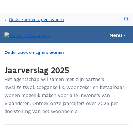
Overslaan
Zoeken
en
Onderzoek en cijfers wonen
naar
de
Menu
inhoud
gaan
Gedaan
Onderzoek en cijfers wonen
met
laden.
Jaarverslag 2025
U
bevindt
Het agentschap wil samen met zijn partners
zich
kwaliteitsvol, toegankelijk, woonzeker en betaalbaar
op:
wonen mogelijk maken voor alle inwoners van
Jaarverslag
2025
Vlaanderen. Ontdek onze jaarcijfers over 2025 per
doelstelling van het woonbeleid.