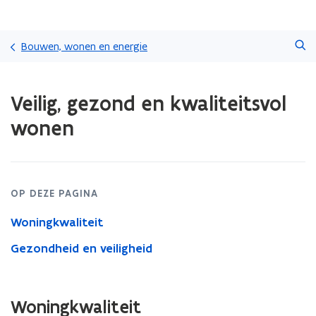
Overslaan
Zoeken
en
Bouwen, wonen en energie
naar
de
Gedaan
inhoud
Veilig, gezond en kwaliteitsvol
met
gaan
laden.
wonen
U
bevindt
zich
op:
Veilig,
OP DEZE PAGINA
gezond
en
Woningkwaliteit
kwaliteitsvol
wonen
Gezondheid en veiligheid
Woningkwaliteit