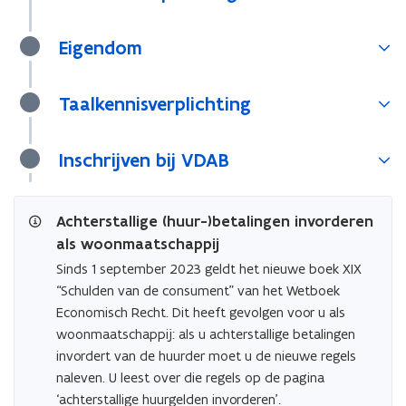
g
g
b
b
o
Eigendom
o
e
e
k
k
j
Taalkennisverplichting
j
e
e
v
v
Inschrijven bij VDAB
o
o
o
o
r
r
h
h
Achterstallige (huur-)betalingen invorderen
u
u
als woonmaatschappij
u
u
Sinds 1 september 2023 geldt het nieuwe boek XIX
r
r
d
“Schulden van de consument” van het Wetboek
d
e
e
Economisch Recht. Dit heeft gevolgen voor u als
r
r
woonmaatschappij: als u achterstallige betalingen
s
s
invordert van de huurder moet u de nieuwe regels
naleven. U leest over die regels op de pagina
‘achterstallige huurgelden invorderen’.