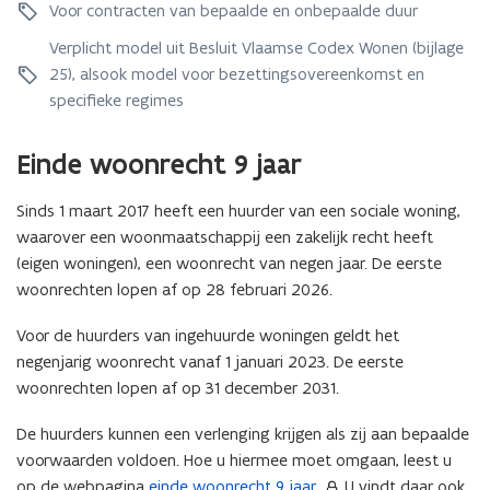
o
o
Voor contracten van bepaalde en onbepaalde duur
u
u
o
r
u
r
r
Verplicht model uit Besluit Vlaamse Codex Wonen (bijlage
e
r
d
e
i
25), alsook model voor bezettingsovereenkomst en
d
e
i
g
specifieke regimes
e
w
g
e
w
o
e
n
o
n
Einde woonrecht 9 jaar
n
w
n
i
w
o
i
n
o
n
Sinds 1 maart 2017 heeft een huurder van een sociale woning,
n
g
n
i
waarover een woonmaatschappij een zakelijk recht heeft
g
e
i
n
(eigen woningen), een woonrecht van negen jaar. De eerste
e
n
n
g
n
woonrechten lopen af op 28 februari 2026.
g
e
e
n
Voor de huurders van ingehuurde woningen geldt het
n
negenjarig woonrecht vanaf 1 januari 2023. De eerste
woonrechten lopen af op 31 december 2031.
De huurders kunnen een verlenging krijgen als zij aan bepaalde
voorwaarden voldoen. Hoe u hiermee moet omgaan, leest u
op de webpagina
einde woonrecht 9 jaar.
U vindt daar ook