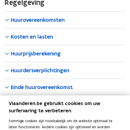
Regelgeving
Huurovereenkomsten
Kosten en lasten
Huurprijsberekening
Huurdersverplichtingen
Einde huurovereenkomst
Opleidingen en documenten
Vlaanderen.be gebruikt cookies om uw
surfervaring te verbeteren.
Sociale verhuurders kunnen aanmelden op deze website en
vinden dan:
Sommige cookies zijn noodzakelijk om de website optimaal te
laten functioneren. Andere cookies zijn optioneel en worden