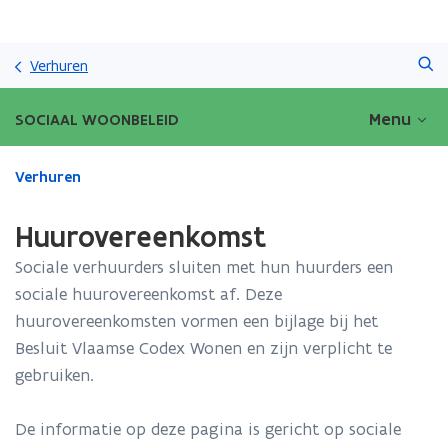
Overslaan
Zoeken
en
Verhuren
naar
de
Menu
SOCIAAL WOONBELEID
inhoud
gaan
Gedaan
Verhuren
met
laden.
Huurovereenkomst
U
bevindt
Sociale verhuurders sluiten met hun huurders een
zich
sociale huurovereenkomst af. Deze
op:
huurovereenkomsten vormen een bijlage bij het
Huurovereenkomst
Besluit Vlaamse Codex Wonen en zijn verplicht te
gebruiken.
De informatie op deze pagina is gericht op sociale