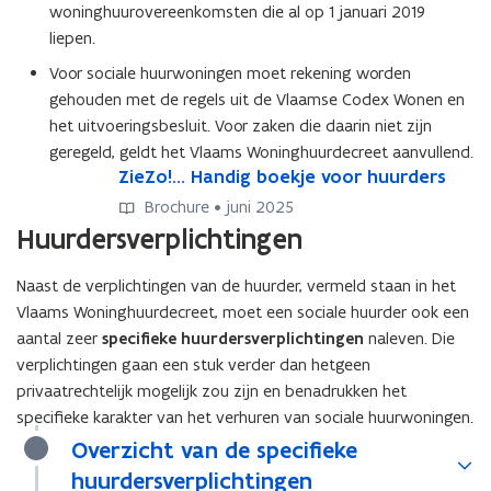
woninghuurovereenkomsten die al op 1 januari 2019
liepen.
Voor sociale huurwoningen moet rekening worden
gehouden met de regels uit de Vlaamse Codex Wonen en
het uitvoeringsbesluit. Voor zaken die daarin niet zijn
geregeld, geldt het Vlaams Woninghuurdecreet aanvullend.
Z
ZieZo!... Handig boekje voor huurders
Z
i
i
Brochure • juni 2025
e
e
Huurdersverplichtingen
Z
Z
o
o
Naast de verplichtingen van de huurder, vermeld staan in het
!
!
Vlaams Woninghuurdecreet, moet een sociale huurder ook een
.
.
.
.
aantal zeer
specifieke huurdersverplichtingen
naleven. Die
.
.
verplichtingen gaan een stuk verder dan hetgeen
H
H
privaatrechtelijk mogelijk zou zijn en benadrukken het
a
a
specifieke karakter van het verhuren van sociale huurwoningen.
n
n
Overzicht van de specifieke
d
d
i
i
huurdersverplichtingen