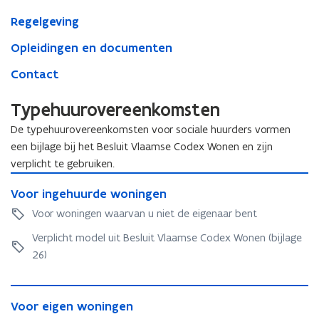
Regelgeving
Opleidingen en documenten
Contact
Typehuurovereenkomsten
De typehuurovereenkomsten voor sociale huurders vormen
een bijlage bij het Besluit Vlaamse Codex Wonen en zijn
verplicht te gebruiken.
V
V
Voor ingehuurde woningen
o
o
o
Voor woningen waarvan u niet de eigenaar bent
o
r
r
Verplicht model uit Besluit Vlaamse Codex Wonen (bijlage
i
i
n
26)
n
g
g
e
V
e
h
V
Voor eigen woningen
o
h
u