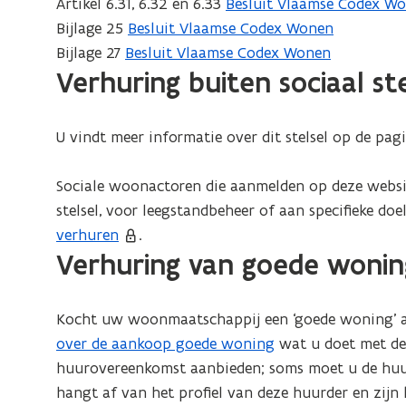
Artikel 6.31, 6.32 en 6.33
Besluit Vlaamse Codex W
(
Bijlage 25
Besluit Vlaamse Codex Wonen
b
Bijlage 27
Besluit Vlaamse Codex Wonen
e
Verhuring buiten sociaal ste
s
t
a
U vindt meer informatie over dit stelsel op de pa
n
d
Sociale woonactoren die aanmelden op deze websi
o
stelsel, voor leegstandbeheer of aan specifieke do
p
verhuren
.
e
Verhuring van goede wonin
n
t
Kocht uw woonmaatschappij een ‘goede woning’ aa
i
over de aankoop goede woning
wat u doet met de 
n
huurovereenkomst aanbieden; soms moet u de huur
n
hangt af van het profiel van deze huurder en zijn 
i