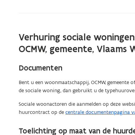
zich
op:
Huurovereenkomst
voor
Verhuring sociale woninge
eigen
woningen
OCMW, gemeente, Vlaams 
Documenten
Bent u een woonmaatschappij, OCMW, gemeente of
de sociale woning, dan gebruikt u de typehuurov
Sociale woonactoren die aanmelden op deze websi
huurcontract op de
centrale documentenpagina v
Toelichting op maat van de huurd