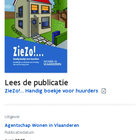
Lees de publicatie
Z
ZieZo!... Handig boekje voor huurders
Z
i
i
e
e
Z
Z
o
o
Uitgever
!
!
Agentschap Wonen in Vlaanderen
.
.
Publicatiedatum
.
.