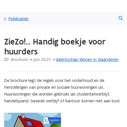
Overslaan
Zoeken
en
Publicaties
naar
de
Gedaan
inhoud
ZieZo!... Handig boekje voor
met
gaan
laden.
huurders
U
bevindt
Brochure
 •
juni 2025
 • 
Agentschap Wonen in Vlaanderen
zich
op:
ZieZo!...
De brochure legt de regels voor het onderhoud en de 
Handig
boekje
herstellingen van private en sociale huurwoningen uit. 
voor
Huurwoningen die worden gebruikt als studentenverblijf, 
huurders
handelspand, tweede verblijf of kantoor, komen niet aan bod.