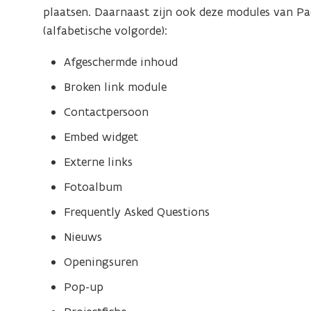
w
o
plaatsen. Daarnaast zijn ook deze modules van P
n
o
(alfabetische volgorde):
m
o
a
n
Afgeschermde inhoud
a
m
Broken link module
t
a
s
Contactpersoon
a
c
t
Embed widget
h
s
a
Externe links
p
c
Fotoalbum
p
h
i
a
Frequently Asked Questions
j
p
Nieuws
e
p
n
Openingsuren
i
j
Pop-up
e