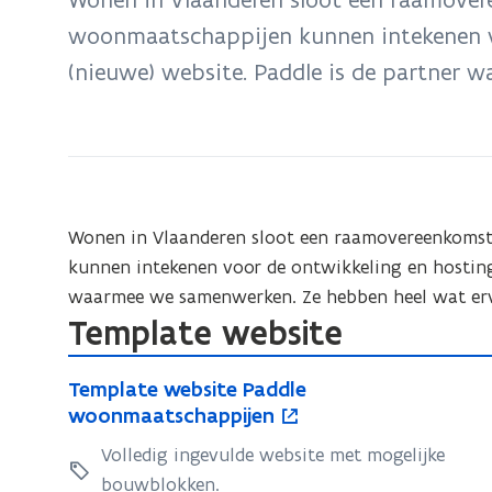
zich
woonmaatschappijen kunnen intekenen v
op:
(nieuwe) website. Paddle is de partner
Website
voor
uw
woonmaatschappij
Wonen in Vlaanderen sloot een raamovereenkomst
kunnen intekenen voor de ontwikkeling en hosting
waarmee we samenwerken. Ze hebben heel wat erva
Template website
T
o
T
Template website Paddle
e
p
e
woonmaatschappijen
m
e
m
Volledig ingevulde website met mogelijke
p
n
p
bouwblokken.
l
t