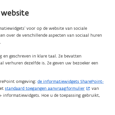
 website
atiewidgets’ voor op de website van sociale
en over de verschillende aspecten van sociaal huren
.
g en geschreven in klare taal. Ze bevatten
iaal verhuren dezelfde is. Ze geven uw bezoeker een
arePoint omgeving:
de informatiewidgets SharePoint-
(
het
standaard toegangen aanvraagformulier
van
(
o
> informatiewidgets. Hoe u de toepassing gebruikt,
o
p
p
e
e
n