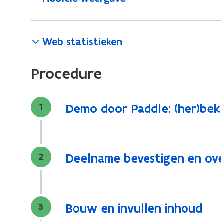
Web statistieken
Procedure
Stap
1
Demo door Paddle: (her)bek
Stap
2
Deelname bevestigen en ove
Stap
3
Bouw en invullen inhoud