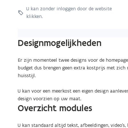
l
a
i
a
U kan zonder inloggen door de website
t
t
n
klikken.
e
e
n
w
w
i
e
e
e
Designmogelijkheden
b
b
u
s
s
w
i
Er zijn momenteel twee designs voor de homepage 
i
v
t
budget dus brengen geen extra kostprijs met zich
t
e
e
P
huisstijl.
e
n
a
P
s
d
U kan voor een meerkost een eigen design aanleve
a
t
d
design voorzien op uw maat.
d
e
l
Overzicht modules
d
r
e
l
w
e
o
U kan standaard altijd tekst, afbeeldingen, video’s