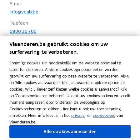
l
l
t
E-mail
e
e
e
k
e
e
e
n
info@vdab.be
n
n
n
n
n
r
t
t
t
a
v
v
Telefoon
i
i
i
a
o
o
0800 30 700
n
o
o
n
n
r
n
r
r
Fax
n
n
k
Vlaanderen.be gebruikt cookies om uw
i
w
w
i
02 506 15 90
i
l
e
surfervaring te verbeteren.
e
e
u
e
e
e
r
r
Adres
Sommige cookies zijn noodzakelijk om de website optimaal te
w
u
u
m
k
k
laten functioneren. Andere cookies zijn optioneel en worden
Vlaamse Dienst voor Arbeidsbemiddeling en
v
w
w
b
z
z
gebruikt om uw surfervaring op deze website te verbeteren. Als u
Beroepsopleiding
e
v
v
o
o
o
op 'Alle cookies aanvaarden' klikt, aanvaardt u ook de optionele
n
Koning Albert II-laan 15, 1210 Sint-Joost-ten-Node, België
e
e
e
e
r
cookies. Wilt u liever zelf kiezen welke cookies u aanvaardt? Klik
s
o
Routeplanner
k
k
n
n
d
op 'Cookievoorkeuren beheren'. U kunt uw cookievoorkeuren op elk
t
p
e
e
moment aanpassen door onderaan de webpagina op
s
s
e
Postadres
e
n
n
Cookievoorkeuren te klikken. Hier kunt u ook uw toestemming
r
t
t
n
Vlaamse Dienst voor Arbeidsbemiddeling en
d
d
intrekken. Meer info leest u in het
privacy
- en
cookiebeleid
van
e
e
t
Beroepsopleiding
e
e
Vlaanderen.be.
r
r
i
n
n
Koning Albert II laan 15 bus 511, 1210 Brussel, België
Alle cookies aanvaarden
n
d
d
n