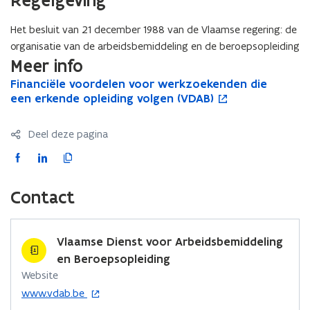
Regelgeving
Het besluit van 21 december 1988 van de Vlaamse regering: de
organisatie van de arbeidsbemiddeling en de beroepsopleiding
Meer info
F
Financiële voordelen voor werkzoekenden die
F
o
i
een erkende opleiding volgen (VDAB)
i
p
n
n
e
a
a
n
Deel deze pagina
n
n
t
c
c
i
F
L
K
i
i
n
a
i
o
ë
ë
n
c
n
p
Contact
l
l
i
e
k
i
e
e
e
b
e
e
v
v
u
o
d
e
Vlaamse Dienst voor Arbeidsbemiddeling
o
o
w
o
i
r
o
o
v
en Beroepsopleiding
r
r
e
k
n
l
Website
d
d
n
o
o
i
o
www.vdab.be
e
e
s
p
p
n
p