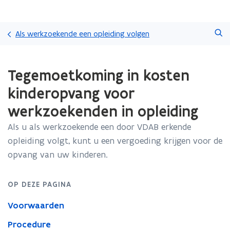
Overslaan
Zoeken
en
Als werkzoekende een opleiding volgen
naar
de
Gedaan
inhoud
Tegemoetkoming in kosten
met
gaan
laden.
kinderopvang voor
U
bevindt
werkzoekenden in opleiding
zich
op:
Als u als werkzoekende een door VDAB erkende
Tegemoetkoming
opleiding volgt, kunt u een vergoeding krijgen voor de
in
opvang van uw kinderen.
kosten
kinderopvang
voor
OP DEZE PAGINA
werkzoekenden
in
Voorwaarden
opleiding
Procedure