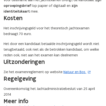
zijn
n
oproepingsbrief
(op papier of digitaal) en
zijn
t
identiteitskaart
mee.
i
Kosten
n
u
Het inschrijvingsgeld voor het theoretisch jachtexamen
w
bedraagt 70 euro.
e
-
Het door een kandidaat betaalde inschrijvingsgeld wordt niet
m
terugbetaald, ook niet als de betrokken kandidaat, om welke
a
reden ook, niet aan het examen kan deelnemen
i
Uitzonderingen
l
a
Zie het examenreglement op website
Natuur en Bos
(
p
Regelgeving
o
p
p
l
Overeenkomstig het Jachtadministratiebesluit van 25 april
e
i
2014
n
c
Meer info
t
a