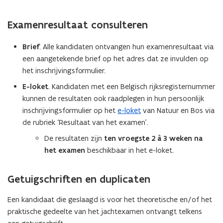
e
o
)
)
n
p
Examenresultaat consulteren
s
e
t
n
Brief
. Alle kandidaten ontvangen hun examenresultaat via
e
t
een aangetekende brief op het adres dat ze invulden op
r
i
het inschrijvingsformulier.
)
n
E-loket
. Kandidaten met een Belgisch rijksregisternummer
u
kunnen de resultaten ook raadplegen in hun persoonlijk
w
inschrijvingsformulier op het
e-loket
van Natuur en Bos via
e
de rubriek ‘Resultaat van het examen’.
-
De resultaten zijn
ten vroegste
2 à 3 weken na
m
het examen
beschikbaar in het e-loket.
a
i
l
Getuigschriften en duplicaten
a
Een kandidaat die geslaagd is voor het theoretische en/of het
p
praktische gedeelte van het jachtexamen ontvangt telkens
p