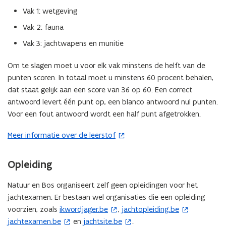
Vak 1: wetgeving
Vak 2: fauna
Vak 3: jachtwapens en munitie
Om te slagen moet u voor elk vak minstens de helft van de
punten scoren. In totaal moet u minstens 60 procent behalen,
dat staat gelijk aan een score van 36 op 60. Een correct
antwoord levert één punt op, een blanco antwoord nul punten.
Voor een fout antwoord wordt een half punt afgetrokken.
Meer informatie over de leerstof
(
o
p
Opleiding
e
n
Natuur en Bos organiseert zelf geen opleidingen voor het
t
jachtexamen. Er bestaan wel organisaties die een opleiding
i
voorzien, zoals
ikwordjager.be
,
jachtopleiding.be
(
(
n
jachtexamen.be
en
jachtsite.be
.
(
o
(
o