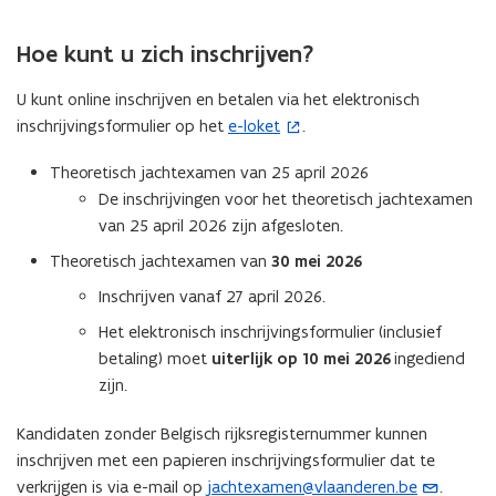
n
o
p
o
p
i
p
e
p
e
Hoe kunt u zich inschrijven?
e
e
n
e
n
u
n
t
n
t
U kunt online inschrijven en betalen via het elektronisch
w
t
i
t
i
inschrijvingsformulier op het
e-loket
.
(
v
i
n
i
n
o
Theoretisch jachtexamen van 25 april 2026
e
n
n
n
n
p
De inschrijvingen voor het theoretisch jachtexamen
n
n
i
n
i
e
van 25 april 2026 zijn afgesloten.
s
i
e
i
e
n
t
e
u
e
u
t
Theoretisch jachtexamen van
30 mei 2026
e
u
w
u
w
i
Inschrijven vanaf 27 april 2026.
r
w
v
w
v
n
Het elektronisch inschrijvingsformulier (inclusief
)
v
e
v
e
n
betaling) moet
uiterlijk op
10 mei 2026
ingediend
e
n
e
n
i
zijn.
n
s
n
s
e
s
t
s
t
u
Kandidaten zonder Belgisch rijksregisternummer kunnen
t
e
t
e
w
inschrijven met een papieren inschrijvingsformulier dat te
e
r
e
r
v
verkrijgen is via e-mail op
jachtexamen@vlaanderen.be
.
(
r
)
r
)