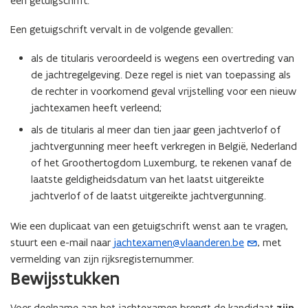
een getuigschrift.
l
i
Een getuigschrift vervalt in de volgende gevallen:
c
a
als de titularis veroordeeld is wegens een overtreding van
t
de jachtregelgeving. Deze regel is niet van toepassing als
i
de rechter in voorkomend geval vrijstelling voor een nieuw
e
jachtexamen heeft verleend;
)
als de titularis al meer dan tien jaar geen jachtverlof of
jachtvergunning meer heeft verkregen in België, Nederland
of het Groothertogdom Luxemburg, te rekenen vanaf de
laatste geldigheidsdatum van het laatst uitgereikte
jachtverlof of de laatst uitgereikte jachtvergunning.
Wie een duplicaat van een getuigschrift wenst aan te vragen,
stuurt een e-mail naar
jachtexamen@vlaanderen.be
, met
(
vermelding van zijn rijksregisternummer.
o
Bewijsstukken
p
e
Voor deelname aan het jachtexamen brengt de kandidaat