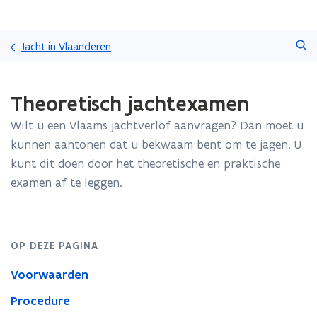
Overslaan
Zoeken
en
Jacht in Vlaanderen
naar
de
Gedaan
inhoud
Theoretisch jachtexamen
met
gaan
laden.
Wilt u een Vlaams jachtverlof aanvragen? Dan moet u
U
bevindt
kunnen aantonen dat u bekwaam bent om te jagen. U
zich
kunt dit doen door het theoretische en praktische
op:
examen af te leggen.
Theoretisch
jachtexamen
OP DEZE PAGINA
Voorwaarden
Procedure