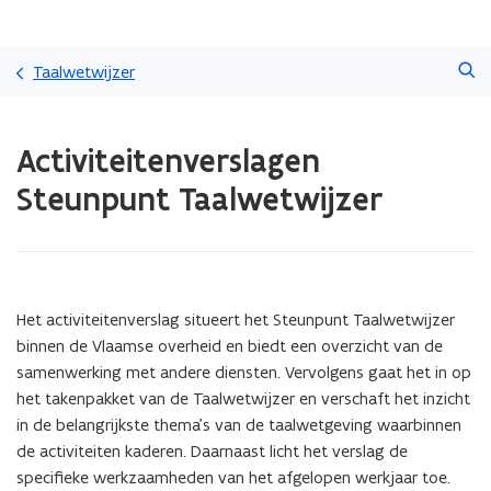
Overslaan
Zoeken
en
Taalwetwijzer
naar
de
Gedaan
inhoud
Activiteitenverslagen
met
gaan
laden.
Steunpunt Taalwetwijzer
U
bevindt
zich
op:
Activiteitenverslagen
Steunpunt
Het activiteitenverslag situeert het Steunpunt Taalwetwijzer
Taalwetwijzer
binnen de Vlaamse overheid en biedt een overzicht van de
samenwerking met andere diensten. Vervolgens gaat het in op
het takenpakket van de Taalwetwijzer en verschaft het inzicht
in de belangrijkste thema’s van de taalwetgeving waarbinnen
de activiteiten kaderen. Daarnaast licht het verslag de
specifieke werkzaamheden van het afgelopen werkjaar toe.