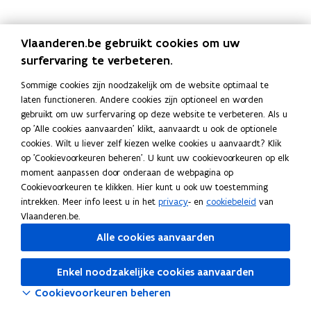
a
h
j
e
l
a
h
j
e
l
t
e
z
e
a
t
e
z
e
a
i
i
e
s
a
i
i
e
s
a
Vlaanderen.be gebruikt cookies om uw
s
n
r
t
n
s
n
r
t
n
surfervaring te verbeteren.
t
f
d
d
t
f
d
d
i
o
a
e
i
o
a
e
Sommige cookies zijn noodzakelijk om de website optimaal te
e
r
g
r
e
r
g
r
laten functioneren. Andere cookies zijn optioneel en worden
k
m
v
e
k
m
v
e
gebruikt om uw surfervaring op deze website te verbeteren. Als u
e
a
a
n
e
a
a
n
op 'Alle cookies aanvaarden' klikt, aanvaardt u ook de optionele
n
t
n
n
t
n
cookies. Wilt u liever zelf kiezen welke cookies u aanvaardt? Klik
o
i
d
o
i
d
op 'Cookievoorkeuren beheren'. U kunt uw cookievoorkeuren op elk
v
e
e
v
e
e
moment aanpassen door onderaan de webpagina op
e
o
V
e
o
V
Cookievoorkeuren te klikken. Hier kunt u ook uw toestemming
r
v
l
r
v
l
intrekken. Meer info leest u in het
privacy
- en
cookiebeleid
van
V
e
a
V
e
a
Vlaanderen.be.
l
r
a
l
r
a
a
V
m
Alle cookies aanvaarden
a
V
m
a
l
s
a
l
s
n
a
e
n
a
e
Enkel noodzakelijke cookies aanvaarden
d
a
G
d
a
G
Cookievoorkeuren beheren
e
n
e
e
n
e