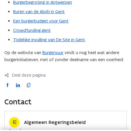
Burgerbegroting in Antwerpen
Buren van de Abdij in Gent
Een burgerbudget voor Gent
Crowdfunding.gent
Tijdelijke invulling van De Site in Gent
.
Op de website van
Burgervuur
vindt u nog heel wat andere
burgerinitiatieven, met of zonder deelname van een overheid.
Deel deze pagina
F
L
K
a
i
o
c
n
p
Contact
e
k
i
b
e
e
o
d
e
Algemeen Regeringsbeleid
o
i
r
E-mail