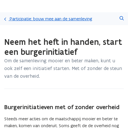
Overslaan
Zoeken
en
Participatie: bouw mee aan de samenleving
naar
de
Gedaan
inhoud
Neem het heft in handen, start
met
gaan
laden.
een burgerinitiatief
U
bevindt
Om de samenleving mooier en beter maken, kunt u
zich
ook zelf een initiatief starten. Met of zonder de steun
op:
Neem
van de overheid.
het
heft
in
handen,
start
Burgerinitiatieven met of zonder overheid
een
burgerinitiatief
Steeds meer acties om de maatschappij mooier en beter te
maken, komen van onderuit. Soms geeft de de overheid nog