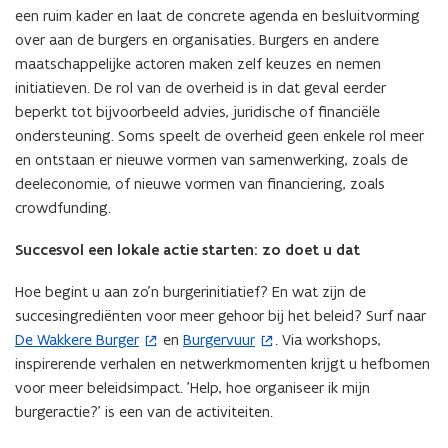
een ruim kader en laat de concrete agenda en besluitvorming
over aan de burgers en organisaties. Burgers en andere
maatschappelijke actoren maken zelf keuzes en nemen
initiatieven. De rol van de overheid is in dat geval eerder
beperkt tot bijvoorbeeld advies, juridische of financiële
ondersteuning. Soms speelt de overheid geen enkele rol meer
en ontstaan er nieuwe vormen van samenwerking, zoals de
deeleconomie, of nieuwe vormen van financiering, zoals
crowdfunding.
Succesvol een lokale actie starten: zo doet u dat
Hoe begint u aan zo'n burgerinitiatief? En wat zijn de
succesingrediënten voor meer gehoor bij het beleid? Surf naar
De Wakkere Burger
en
Burgervuur
. Via workshops,
(
(
inspirerende verhalen en netwerkmomenten krijgt u hefbomen
o
o
voor meer beleidsimpact. 'Help, hoe organiseer ik mijn
p
p
burgeractie?' is een van de activiteiten.
e
e
n
n