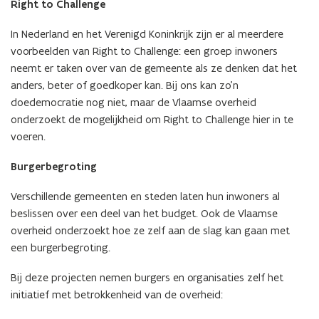
Right to Challenge
t
t
i
i
In Nederland en het Verenigd Koninkrijk zijn er al meerdere
n
n
voorbeelden van Right to Challenge: een groep inwoners
n
n
neemt er taken over van de gemeente als ze denken dat het
i
i
anders, beter of goedkoper kan. Bij ons kan zo'n
e
e
doedemocratie nog niet, maar de Vlaamse overheid
u
u
onderzoekt de mogelijkheid om Right to Challenge hier in te
w
w
voeren.
v
v
e
e
Burgerbegroting
n
n
Verschillende gemeenten en steden laten hun inwoners al
s
s
beslissen over een deel van het budget. Ook de Vlaamse
t
t
overheid onderzoekt hoe ze zelf aan de slag kan gaan met
e
e
een burgerbegroting.
r
r
)
)
Bij deze projecten nemen burgers en organisaties zelf het
initiatief met betrokkenheid van de overheid: