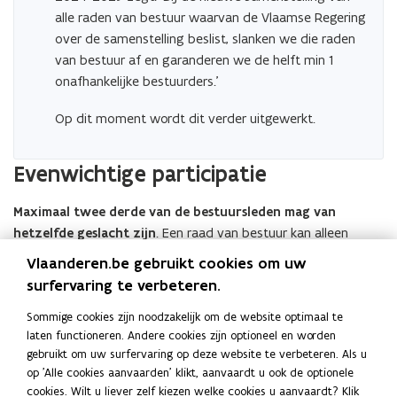
alle raden van bestuur waarvan de Vlaamse Regering
over de samenstelling beslist, slanken we die raden
van bestuur af en garanderen we de helft min 1
onafhankelijke bestuurders.’
Op dit moment wordt dit verder uitgewerkt.
Evenwichtige participatie
Maximaal twee derde van de bestuursleden mag van
hetzelfde geslacht zijn
. Een raad van bestuur kan alleen
geldig beslissingen nemen als die voldoet aan de
Vlaanderen.be gebruikt cookies om uw
genderverdeling, tenzij er een uitzondering is toegestaan.
surfervaring te verbeteren.
Goed om te weten:
Sommige cookies zijn noodzakelijk om de website optimaal te
laten functioneren. Andere cookies zijn optioneel en worden
Als de voorgedragen kandidaten niet voldoen aan de
gebruikt om uw surfervaring op deze website te verbeteren. Als u
genderverdeling, moet de voordrachtprocedure opnieuw
op 'Alle cookies aanvaarden' klikt, aanvaardt u ook de optionele
cookies. Wilt u liever zelf kiezen welke cookies u aanvaardt? Klik
doorlopen worden.