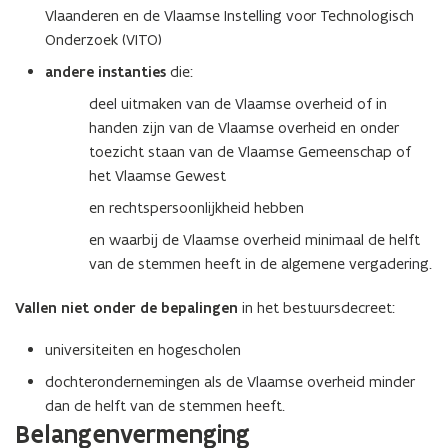
o
Vlaanderen en de Vlaamse Instelling voor Technologisch
p
Onderzoek (VITO)
e
andere instanties
die:
n
t
deel uitmaken van de Vlaamse overheid of in
i
handen zijn van de Vlaamse overheid en onder
n
toezicht staan van de Vlaamse Gemeenschap of
n
het Vlaamse Gewest
i
en rechtspersoonlijkheid hebben
e
en waarbij de Vlaamse overheid minimaal de helft
u
van de stemmen heeft in de algemene vergadering.
w
v
Vallen niet onder de bepalingen
in het bestuursdecreet:
e
n
universiteiten en hogescholen
s
dochterondernemingen als de Vlaamse overheid minder
t
dan de helft van de stemmen heeft.
e
Belangenvermenging
r