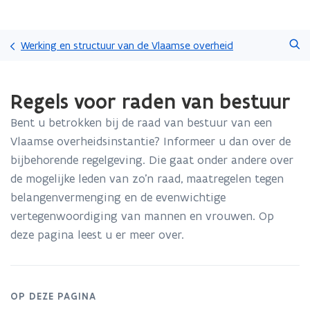
Overslaan
Zoeken
en
Werking en structuur van de Vlaamse overheid
naar
de
Gedaan
inhoud
Regels voor raden van bestuur
met
gaan
laden.
Bent u betrokken bij de raad van bestuur van een
U
bevindt
Vlaamse overheidsinstantie? Informeer u dan over de
zich
bijbehorende regelgeving. Die gaat onder andere over
op:
de mogelijke leden van zo’n raad, maatregelen tegen
Regels
belangenvermenging en de evenwichtige
voor
raden
vertegenwoordiging van mannen en vrouwen. Op
van
deze pagina leest u er meer over.
bestuur
OP DEZE PAGINA