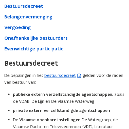
Bestuursdecreet
Belangenvermenging
Vergoeding
Onafhankelijke bestuurders
Evenwichtige participatie
Bestuursdecreet
De bepalingen in het
bestuursdecreet
gelden voor de raden
(
van bestuur van:
b
e
publieke extern verzelfstandigde agentschappen
, zoals
s
de VDAB, De Lijn en De Vlaamse Waterweg
t
a
private extern verzelfstandigde agentschappen
n
De
Vlaamse openbare instellingen
De Watergroep, de
d
Vlaamse Radio- en Televisieomroep (VRT), Literatuur