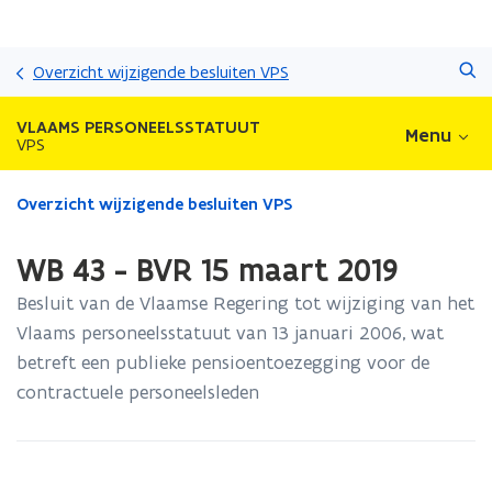
Overslaan
Zoeken
en
Overzicht wijzigende besluiten VPS
naar
de
VLAAMS PERSONEELSSTATUUT
Menu
inhoud
VPS
gaan
Gedaan
Overzicht wijzigende besluiten VPS
met
laden.
WB 43 - BVR 15 maart 2019
U
bevindt
Besluit van de Vlaamse Regering tot wijziging van het
zich
Vlaams personeelsstatuut van 13 januari 2006, wat
op:
betreft een publieke pensioentoezegging voor de
WB
43
contractuele personeelsleden
-
BVR
15
maart