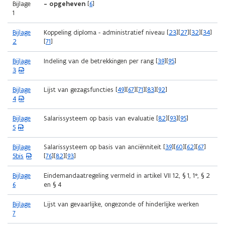
Bijlage
- opgeheven
[
6
]
1
Bijlage
Koppeling diploma - administratief niveau [
23
][
27
][
32
][
34
]
2
[
71
]
(
Bijlage
Indeling van de betrekkingen per rang [
39
][
95
]
P
3
D
F
(
Bijlage
Lijst van gezagsfuncties [
49
][
67
][
71
][
83
][
92
]
b
P
4
e
D
s
F
(
Bijlage
Salarissysteem op basis van evaluatie [
82
][
93
][
95
]
t
b
P
5
a
e
D
n
s
F
(
Bijlage
Salarissysteem op basis van anciënniteit [
39
][
60
][
62
][
67
]
d
t
b
P
5bis
[
76
][
82
][
93
]
o
a
e
D
p
n
s
F
Bijlage
Eindemandaatregeling vermeld in artikel VII 12, § 1, 1°, § 2
e
d
t
b
6
en § 4
n
o
a
e
t
p
n
s
Bijlage
Lijst van gevaarlijke, ongezonde of hinderlijke werken
i
e
d
t
7
n
n
o
a
n
t