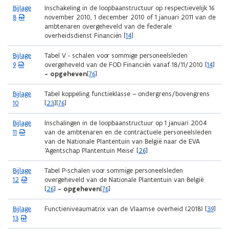
p
n
i
(
Bijlage
Inschakeling in de loopbaanstructuur op respectievelijk 16
i
e
d
e
P
8
november 2010, 1 december 2010 of 1 januari 2011 van de
n
n
o
u
D
ambtenaren overgeheveld van de federale
n
t
p
w
F
overheidsdienst Financiën [
14
]
i
i
e
v
b
e
n
n
e
e
u
(
Bijlage
Tabel V - schalen voor sommige personeelsleden
n
t
n
s
w
P
9
overgeheveld van de FOD Financiën vanaf 18/11/2010 [
14
]
i
i
s
t
v
D
- opgeheven
[
76
]
e
n
t
a
e
F
u
n
e
n
n
b
w
Bijlage
Tabel koppeling functieklasse – ondergrens/bovengrens
i
r
d
s
e
v
10
[
23
][
76
]
e
)
o
t
s
e
u
p
e
t
n
w
(
Bijlage
Inschalingen in de loopbaanstructuur op 1 januari 2004
e
r
a
s
v
P
11
van de ambtenaren en de contractuele personeelsleden
n
)
n
t
e
D
van de Nationale Plantentuin van België naar de EVA
t
d
e
n
F
‘Agentschap Plantentuin Meise’ [
26
]
i
o
r
s
b
n
p
)
t
e
(
Bijlage
Tabel P-schalen voor sommige personeelsleden
n
e
e
s
P
12
overgeheveld van de Nationale Plantentuin van België
i
n
r
t
D
[
26
]
- opgeheven
[
76
]
e
t
)
a
F
u
i
n
b
(
Bijlage
Functieniveaumatrix van de Vlaamse overheid (2018) [
39
]
w
n
d
e
P
13
v
n
o
s
D
e