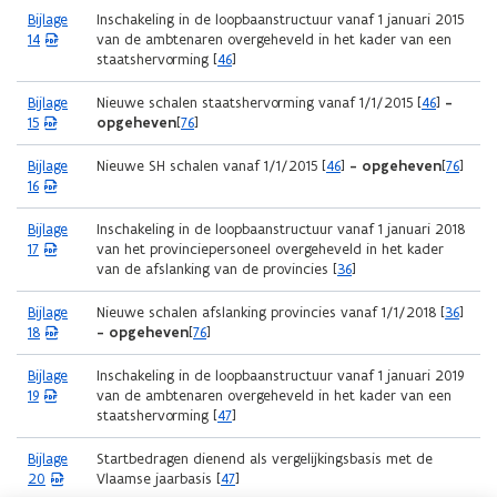
i
p
t
F
n
(
Bijlage
Inschakeling in de loopbaanstructuur vanaf 1 januari 2015
e
e
a
b
s
P
14
van de ambtenaren overgeheveld in het kader van een
u
n
n
e
t
D
staatshervorming [
46
]
w
t
d
s
e
F
v
i
o
t
r
b
e
(
Bijlage
Nieuwe schalen staatshervorming vanaf 1/1/2015 [
46
]
-
n
p
a
)
e
n
P
15
opgeheven
[
76
]
n
e
n
s
s
D
i
n
d
t
t
F
(
Bijlage
Nieuwe SH schalen vanaf 1/1/2015 [
46
]
- opgeheven
[
76
]
e
t
o
a
e
b
P
16
u
i
p
n
r
e
D
w
n
e
d
)
s
F
v
(
Bijlage
Inschakeling in de loopbaanstructuur vanaf 1 januari 2018
n
n
o
t
b
e
P
17
van het provinciepersoneel overgeheveld in het kader
i
t
p
a
e
n
D
van de afslanking van de provincies [
36
]
e
i
e
n
s
s
F
u
n
n
d
t
t
b
w
(
Bijlage
Nieuwe schalen afslanking provincies vanaf 1/1/2018 [
36
]
n
t
o
a
e
e
v
P
18
- opgeheven
[
76
]
i
i
p
n
r
s
e
D
e
n
e
d
)
t
n
F
u
(
Bijlage
Inschakeling in de loopbaanstructuur vanaf 1 januari 2019
n
n
o
a
s
b
w
P
19
van de ambtenaren overgeheveld in het kader van een
i
t
p
n
t
e
v
D
staatshervorming [
47
]
e
i
e
d
e
s
e
F
u
n
n
o
r
t
n
b
w
(
Bijlage
Startbedragen dienend als vergelijkingsbasis met de
n
t
p
)
a
s
e
v
P
20
Vlaamse jaarbasis [
47
]
i
i
e
n
t
s