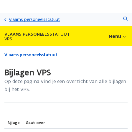
Overslaan
Zoeken
en
Vlaams personeelsstatuut
naar
de
VLAAMS PERSONEELSSTATUUT
Menu
inhoud
VPS
gaan
Gedaan
Vlaams personeelsstatuut
met
laden.
Bijlagen VPS
U
bevindt
Op deze pagina vind je een overzicht van alle bijlagen
zich
bij het VPS.
op:
Bijlagen
VPS
(Scroll
(Scroll
Bijlage
Gaat over
links)
rechts)