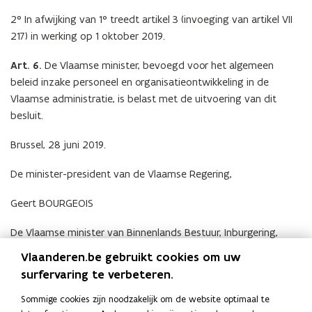
s
s
2° In afwijking van 1° treedt artikel 3 (invoeging van artikel VII
t
t
217) in werking op 1 oktober 2019.
a
a
Art. 6.
De Vlaamse minister, bevoegd voor het algemeen
n
n
beleid inzake personeel en organisatieontwikkeling in de
d
d
Vlaamse administratie, is belast met de uitvoering van dit
o
o
besluit.
p
p
e
e
Brussel, 28 juni 2019.
n
n
t
t
De minister-president van de Vlaamse Regering,
i
i
n
n
Geert BOURGEOIS
n
n
De Vlaamse minister van Binnenlands Bestuur, Inburgering,
i
i
Wonen, Gelijke Kansen en Armoedebestrijding,
e
e
Vlaanderen.be gebruikt cookies om uw
u
u
surfervaring te verbeteren.
Liesbeth HOMANS
w
w
Sommige cookies zijn noodzakelijk om de website optimaal te
v
v