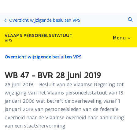
Overslaan
Zoeken
en
Overzicht wijzigende besluiten VPS
naar
de
VLAAMS PERSONEELSSTATUUT
Menu
inhoud
VPS
gaan
Gedaan
Overzicht wijzigende besluiten VPS
met
laden.
WB 47 - BVR 28 juni 2019
U
bevindt
28 juni 2019. - Besluit van de Vlaamse Regering tot
zich
wijziging van het Vlaams personeelsstatuut van 13
op:
januari 2006 wat betreft de overheveling vanaf 1
WB
47
januari 2019 van personeelsleden van de federale
-
overheid naar de Vlaamse overheid naar aanleiding
BVR
van een staatshervorming
28
juni