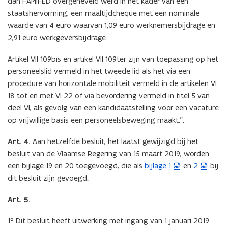
dan FAMIFED overgeheveld werd in het kader van een
staatshervorming, een maaltijdcheque met een nominale
waarde van 4 euro waarvan 1,09 euro werknemersbijdrage en
2,91 euro werkgeversbijdrage.
Artikel VII 109bis en artikel VII 109ter zijn van toepassing op het
personeelslid vermeld in het tweede lid als het via een
procedure van horizontale mobiliteit vermeld in de artikelen VI
18 tot en met VI 22 of via bevordering vermeld in titel 5 van
deel VI, als gevolg van een kandidaatstelling voor een vacature
op vrijwillige basis een personeelsbeweging maakt.”.
Art. 4.
Aan hetzelfde besluit, het laatst gewijzigd bij het
besluit van de Vlaamse Regering van 15 maart 2019, worden
een bijlage 19 en 20 toegevoegd, die als
bijlage 1
en
2
bij
(
(
dit besluit zijn gevoegd.
P
P
D
D
Art. 5.
F
F
b
b
1° Dit besluit heeft uitwerking met ingang van 1 januari 2019.
e
e