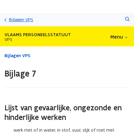
Overslaan
Zoeken
en
Bijlagen VPS
naar
de
VLAAMS PERSONEELSSTATUUT
Menu
inhoud
VPS
gaan
Gedaan
Bijlagen VPS
met
laden.
Bijlage 7
U
bevindt
zich
op:
Bijlage
7
Lijst van gevaarlijke, ongezonde en
hinderlijke werken
werk met of in water, in stof, vuur, slijk of roet met