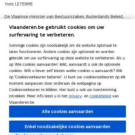
Yves LETERME
De Vlaamse minister van Bestuurszaken, Buitenlands Beleid,
Media en Toerisme,
Vlaanderen.be gebruikt cookies om uw
surfervaring te verbeteren.
Geert BOURGEOIS
Sommige cookies zijn noodzakelijk om de website optimaal te
laten functioneren. Andere cookies zijn optioneel en worden
Deel deze pagina
gebruikt om uw surfervaring op deze website te verbeteren. Als u
F
L
K
op 'Alle cookies aanvaarden' klikt, aanvaardt u ook de optionele
a
i
o
cookies. Wilt u liever zelf kiezen welke cookies u aanvaardt? Klik
c
n
p
op 'Cookievoorkeuren beheren'. U kunt uw cookievoorkeuren op elk
moment aanpassen door onderaan de webpagina op
e
k
i
Cookievoorkeuren te klikken. Hier kunt u ook uw toestemming
Vragen?
b
e
e
intrekken. Meer info leest u in het
privacy
- en
cookiebeleid
van
o
d
e
Heb je nog vragen? Op deze pagina lees je bij wie je
Vlaanderen.be.
o
i
r
terechtkunt.
Alle cookies aanvaarden
k
n
l
Contact
o
o
i
Enkel noodzakelijke cookies aanvaarden
p
p
n
e
e
k