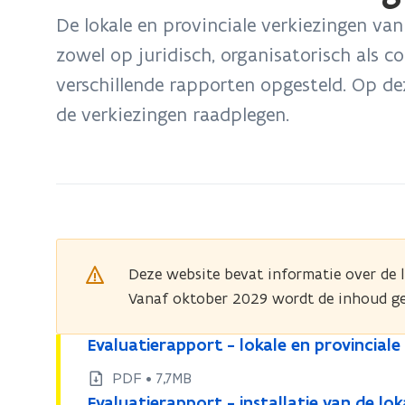
bevindt
De lokale en provinciale verkiezingen v
zich
zowel op juridisch, organisatorisch als c
op:
verschillende rapporten opgesteld. Op de
Evaluatie
verkiezingsperiode
de verkiezingen raadplegen.
2024
Deze website bevat informatie over de 
Vanaf oktober 2029 wordt de inhoud ge
E
Evaluatierapport - lokale en provincial
E
v
v
PDF • 7,7MB
a
a
E
Evaluatierapport - installatie van de lo
E