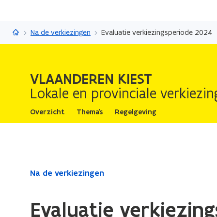
Vlaanderen kiest
Na de verkiezingen
Evaluatie verkiezingsperiode 2024
VLAANDEREN KIEST
Lokale en provinciale verkiezi
Overzicht
Thema's
Regelgeving
Gedaan
Na de verkiezingen
met
laden.
Evaluatie verkiezin
U