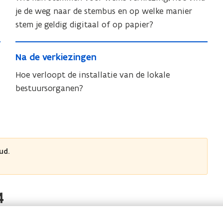
t
e
s
m
je de weg naar de stembus en op welke manier
s
m
t
m
stem je geldig digitaal of op papier?
m
t
e
e
e
e
l
N
n
n
l
N
Na de verkiezingen
l
a
l
a
i
d
Hoe verloopt de installatie van de lokale
d
n
i
e
bestuursorganen?
e
g
n
v
v
g
e
e
r
r
k
k
i
ud.
i
e
e
z
z
i
4
i
n
n
g
g