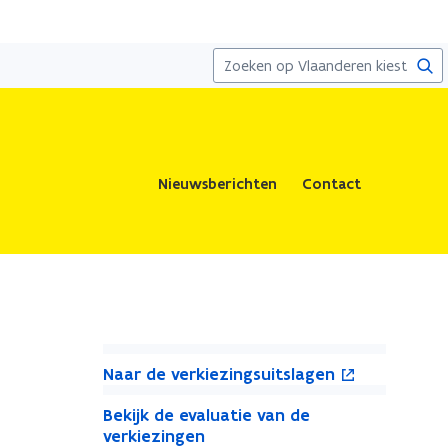
Zoe
Nieuwsberichten
Contact
N
o
N
Naar de verkiezingsuitslagen
a
p
a
B
a
e
B
a
Bekijk de evaluatie van de
e
e
r
verkiezingen
r
n