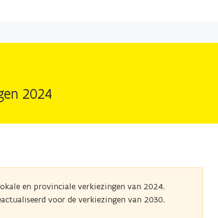
Overslaan
en
naar
de
inhoud
gaan
ngen 2024
lokale en provinciale verkiezingen van 2024.
actualiseerd voor de verkiezingen van 2030.