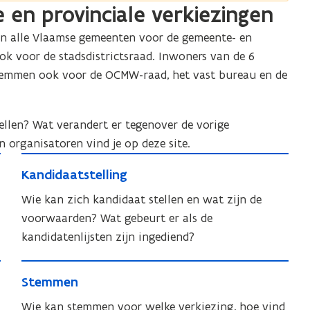
 en provinciale verkiezingen
 alle Vlaamse gemeenten voor de gemeente- en
k voor de stadsdistrictsraad. Inwoners van de 6
temmen ook voor de OCMW-raad, het vast bureau en de
ellen? Wat verandert er tegenover de vorige
n organisatoren vind je op deze site.
K
K
Kandidaatstelling
a
a
n
Wie kan zich kandidaat stellen en wat zijn de
n
d
voorwaarden? Wat gebeurt er als de
d
i
kandidatenlijsten zijn ingediend?
i
d
d
S
a
a
S
Stemmen
t
a
a
t
t
e
Wie kan stemmen voor welke verkiezing, hoe vind