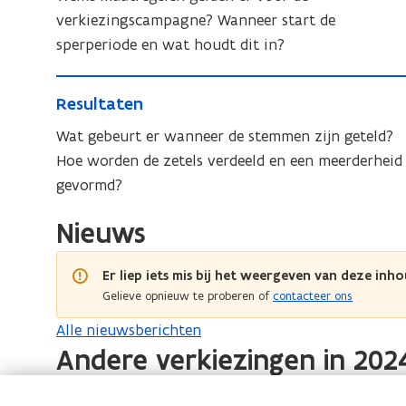
t
r
i
k
verkiezingscampagne? Wanneer start de
i
k
e
i
sperperiode en wat houdt dit in?
i
e
e
e
R
z
z
R
Resultaten
e
i
i
e
n
s
Wat gebeurt er wanneer de stemmen zijn geteld?
n
s
g
u
Hoe worden de zetels verdeeld en een meerderheid
g
u
s
l
gevormd?
l
s
c
t
t
c
a
Nieuws
a
a
a
m
t
t
m
p
e
Er liep iets mis bij het weergeven van deze inho
e
a
p
n
Gelieve opnieuw te proberen of
contacteer ons
n
g
a
Alle nieuwsberichten
n
g
e
Andere verkiezingen in 202
n
e
V
o
V