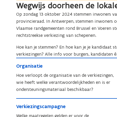
Wegwijs doorheen de lokale
Op zondag 13 oktober 2024 stemmen inwoners van
provincieraad. In Antwerpen, stemmen inwoners oo
Vlaamse randgemeenten rond Brussel en Voeren s
rechtstreekse verkiezing van schepenen.
Hoe kan je stemmen? En hoe kan je je kandidaat st
verkiezingen? Alle info voor burgers, kandidaten é
O
O
Organisatie
r
r
g
Hoe verloopt de organisatie van de verkiezingen,
g
a
wie heeft welke verantwoordelijkheden en is er
a
n
ondersteuningsmateriaal beschikbaar?
n
i
i
V
s
s
V
Verkiezingscampagne
e
a
a
e
t
r
Welke maatregelen gelden er voor de