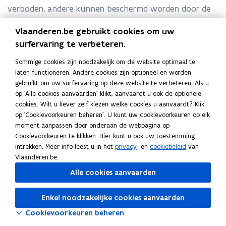
verboden, andere kunnen beschermd worden door de
Vlaamse Regering.
Vlaanderen.be gebruikt cookies om uw
surfervaring te verbeteren.
H
Hoe kandidaat stellen
H
Sommige cookies zijn noodzakelijk om de website optimaal te
o
L
Lijstnamen
o
L
laten functioneren. Andere cookies zijn optioneel en worden
e
i
T
Toekenning lijstnummers
e
i
T
gebruikt om uw surfervaring op deze website te verbeteren. Als u
k
j
o
P
Publicatie kandidatenlijsten
k
j
o
P
op 'Alle cookies aanvaarden' klikt, aanvaardt u ook de optionele
a
s
e
u
a
s
e
u
cookies. Wilt u liever zelf kiezen welke cookies u aanvaardt? Klik
n
t
k
b
n
t
k
b
op 'Cookievoorkeuren beheren'. U kunt uw cookievoorkeuren op elk
d
n
e
l
d
n
e
l
moment aanpassen door onderaan de webpagina op
i
a
n
i
i
a
n
i
Cookievoorkeuren te klikken. Hier kunt u ook uw toestemming
d
m
n
c
d
m
n
c
intrekken. Meer info leest u in het
privacy
- en
cookiebeleid
van
a
e
i
a
a
e
i
a
Vlaanderen.be.
a
n
n
t
a
n
n
t
Alle cookies aanvaarden
t
g
i
t
g
i
s
l
e
s
l
e
t
i
k
t
i
k
Enkel noodzakelijke cookies aanvaarden
e
j
a
e
j
a
Cookievoorkeuren beheren
l
s
n
l
s
n