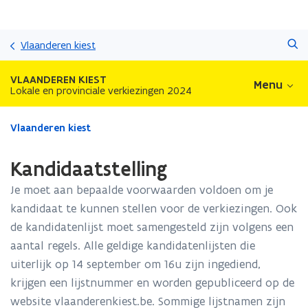
Overslaan
Zoeken
en
Vlaanderen kiest
naar
de
VLAANDEREN KIEST
Menu
inhoud
Lokale en provinciale verkiezingen 2024
gaan
Gedaan
Vlaanderen kiest
met
laden.
Kandidaatstelling
U
bevindt
Je moet aan bepaalde voorwaarden voldoen om je
zich
kandidaat te kunnen stellen voor de verkiezingen. Ook
op:
de kandidatenlijst moet samengesteld zijn volgens een
Kandidaatstelling
aantal regels. Alle geldige kandidatenlijsten die
uiterlijk op 14 september om 16u zijn ingediend,
krijgen een lijstnummer en worden gepubliceerd op de
website vlaanderenkiest.be. Sommige lijstnamen zijn