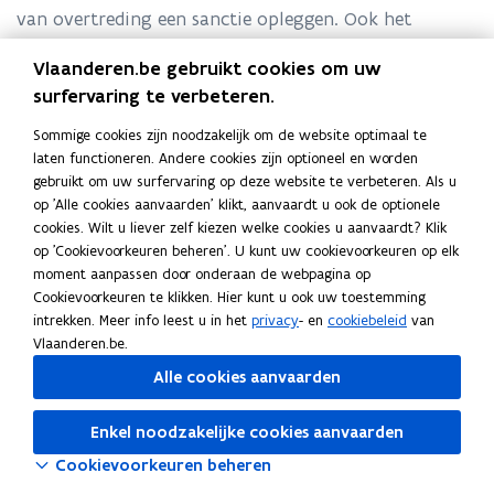
van overtreding een sanctie opleggen. Ook het
ontvangen van giften/sponsoring, de
Vlaanderen.be gebruikt cookies om uw
propagandamiddelen en de verkiezingspubliciteit zijn
surfervaring te verbeteren.
gereglementeerd.
Sommige cookies zijn noodzakelijk om de website optimaal te
laten functioneren. Andere cookies zijn optioneel en worden
gebruikt om uw surfervaring op deze website te verbeteren. Als u
V
Verkiezingsuitgaven
V
op 'Alle cookies aanvaarden' klikt, aanvaardt u ook de optionele
e
G
Giften en sponsoring
e
G
cookies. Wilt u liever zelf kiezen welke cookies u aanvaardt? Klik
r
i
P
Propagandamiddelen
r
i
P
op 'Cookievoorkeuren beheren'. U kunt uw cookievoorkeuren op elk
k
f
r
V
Verkiezingspubliciteit
k
f
r
V
moment aanpassen door onderaan de webpagina op
i
t
o
e
S
Sperperiode
i
t
o
e
S
Cookievoorkeuren te klikken. Hier kunt u ook uw toestemming
e
e
p
r
p
e
e
p
r
p
intrekken. Meer info leest u in het
privacy
- en
cookiebeleid
van
z
n
a
k
e
z
n
a
k
e
Vlaanderen.be.
i
e
g
i
r
i
e
g
i
r
n
n
a
e
p
n
n
a
e
p
Alle cookies aanvaarden
g
s
n
z
e
g
s
n
z
e
s
p
d
i
r
s
p
d
i
r
Enkel noodzakelijke cookies aanvaarden
u
o
a
n
i
u
o
a
n
i
Cookievoorkeuren beheren
i
n
m
g
o
i
n
m
g
o
t
s
i
s
d
t
s
i
s
d