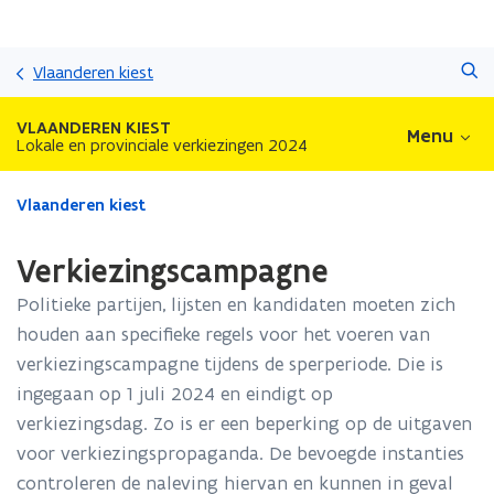
Overslaan
Zoeken
en
Vlaanderen kiest
naar
de
VLAANDEREN KIEST
Menu
inhoud
Lokale en provinciale verkiezingen 2024
gaan
Gedaan
Vlaanderen kiest
met
laden.
Verkiezingscampagne
U
bevindt
Politieke partijen, lijsten en kandidaten moeten zich
zich
houden aan specifieke regels voor het voeren van
op:
verkiezingscampagne tijdens de sperperiode. Die is
Verkiezingscampagne
ingegaan op 1 juli 2024 en eindigt op
verkiezingsdag. Zo is er een beperking op de uitgaven
voor verkiezingspropaganda. De bevoegde instanties
controleren de naleving hiervan en kunnen in geval