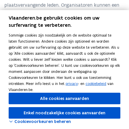
plaatsvervangende leden. Organisatoren kunnen een
beroep doen op ondersteunend materiaal voor de
Vlaanderen.be gebruikt cookies om uw
organisatie van de verkiezingen.
surfervaring te verbeteren.
Sommige cookies zijn noodzakelijk om de website optimaal te
H
Hoofdbureau
laten functioneren. Andere cookies zijn optioneel en worden
H
o
S
Stem- en telbureaus
gebruikt om uw surfervaring op deze website te verbeteren. Als u
o
S
o
t
G
Gemeentelijke coördinator
op 'Alle cookies aanvaarden' klikt, aanvaardt u ook de optionele
o
t
G
f
e
e
K
Kostenverdeling
cookies. Wilt u liever zelf kiezen welke cookies u aanvaardt? Klik
f
e
e
K
d
m
m
o
D
Data & privacy
op 'Cookievoorkeuren beheren'. U kunt uw cookievoorkeuren op elk
d
m
m
o
D
b
-
e
s
a
moment aanpassen door onderaan de webpagina op
b
-
e
s
a
u
e
e
t
t
Cookievoorkeuren te klikken. Hier kunt u ook uw toestemming
u
e
e
t
t
r
n
n
e
a
intrekken. Meer info leest u in het
privacy
- en
cookiebeleid
van
r
n
n
e
a
e
t
t
n
&
Vlaanderen.be.
e
t
t
n
&
a
e
e
v
p
a
e
e
v
p
Alle cookies aanvaarden
u
l
l
e
r
u
l
l
e
r
b
i
r
i
b
i
r
i
Enkel noodzakelijke cookies aanvaarden
u
j
d
v
u
j
d
v
r
k
e
a
r
k
e
a
Cookievoorkeuren beheren
e
e
l
c
e
e
l
c