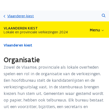
Overslaan
Zoeken
en
Vlaanderen kiest
naar
de
VLAANDEREN KIEST
Menu
inhoud
Lokale en provinciale verkiezingen 2024
gaan
Gedaan
Vlaanderen kiest
met
laden.
Organisatie
U
bevindt
Zowel de Vlaamse, provinciale als lokale overheden
zich
spelen een rol in de organisatie van de verkiezingen.
op:
Een hoofdbureau stelt de kandidatenlijsten en de
Organisatie
verkiezingsuitslag vast. In de stembureaus brengen
kiezers hun stem uit. Gemeenten waar gestemd wordt
op papier, hebben ook telbureaus. Elk bureau bestaat
uit een voorzitter, bijzitters, een secretaris en