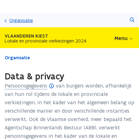
Overslaan
Zoeken
en
Organisatie
naar
de
VLAANDEREN KIEST
Menu
inhoud
Lokale en provinciale verkiezingen 2024
gaan
Gedaan
Organisatie
met
laden.
Data & privacy
U
bevindt
(
Persoonsgegevens
van burgers worden, afhankelijk
zich
o
van hun rol tijdens de lokale en provinciale
op:
p
verkiezingen, in het kader van het algemeen belang op
Data
&
e
verschillende manier en door verschillende instanties
privacy
n
verwerkt. Ook de Vlaamse overheid, meer bepaald het
d
Agentschap Binnenlands Bestuur (ABB), verwerkt
e
persoonsgegevens in het kader van de lokale en