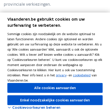
f
provinciale verkiezingen.
i
n
Vlaanderen.be gebruikt cookies om uw
G
Gebruik persoonsgegevens
G
i
surfervaring te verbeteren.
e
P
Privacyverklaring
e
P
t
b
r
b
r
Sommige cookies zijn noodzakelijk om de website optimaal te
i
Voor meer informatie over de gegevensverwerking
r
i
r
i
laten functioneren. Andere cookies zijn optioneel en worden
u
v
u
v
door de Vlaamse overheid voor de lokale en
e
gebruikt om uw surfervaring op deze website te verbeteren. Als u
i
a
i
a
provinciale verkiezingen kan je contact opnemen met
op 'Alle cookies aanvaarden' klikt, aanvaardt u ook de optionele
)
k
c
k
c
cookies. Wilt u liever zelf kiezen welke cookies u aanvaardt? Klik
het Agentschap Binnenlands Bestuur (Koning Albert II
p
y
p
y
op 'Cookievoorkeuren beheren'. U kunt uw cookievoorkeuren op elk
laan 15 bus 215 te 1210 Brussel –
e
v
e
v
moment aanpassen door onderaan de webpagina op
info@vlaanderenkiest.be
) of met de functionaris
(
r
e
r
e
Cookievoorkeuren te klikken. Hier kunt u ook uw toestemming
voor gegevensbescherming (
teamDPO-
o
(
s
r
s
r
intrekken. Meer info leest u in het
privacy
- en
cookiebeleid
van
ABB@vlaanderen.be
).
o
k
p
o
o
k
Vlaanderen.be.
o
l
o
l
e
p
Alle cookies aanvaarden
n
a
n
a
n
e
s
r
s
r
Deel deze pagina
t
n
g
i
g
i
Enkel noodzakelijke cookies aanvaarden
i
t
F
L
K
e
n
e
n
Cookievoorkeuren beheren
n
i
a
i
o