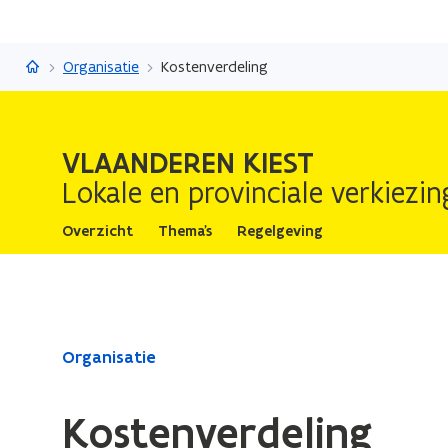
Vlaanderen kiest
Organisatie
Kostenverdeling
VLAANDEREN KIEST
Lokale en provinciale verkiezi
Overzicht
Thema's
Regelgeving
Gedaan
Organisatie
met
laden.
Kostenverdeling
U