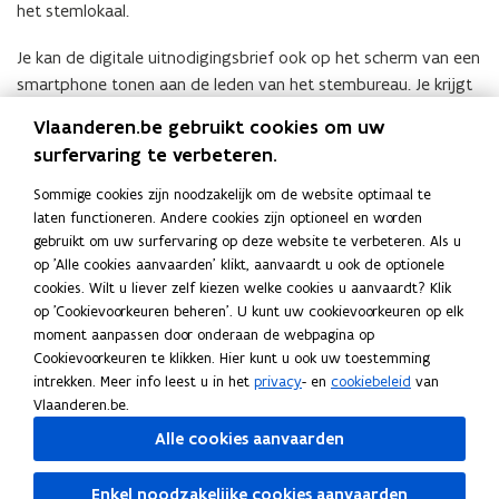
het stemlokaal.
Je kan de digitale uitnodigingsbrief ook op het scherm van een
smartphone tonen aan de leden van het stembureau. Je krijgt
dan geen stempel om aan te tonen dat je gestemd hebt, maar
Vlaanderen.be gebruikt cookies om uw
het stembureau zal op de aanstiplijst wel aanduiden dat je
surfervaring te verbeteren.
gestemd hebt.
Sommige cookies zijn noodzakelijk om de website optimaal te
Je kan geen
volmacht
uitoefenen als je enkel een digitale
laten functioneren. Andere cookies zijn optioneel en worden
uitnodigingsbrief op het scherm van een smartphone toont.
gebruikt om uw surfervaring op deze website te verbeteren. Als u
Regelgeving
op 'Alle cookies aanvaarden' klikt, aanvaardt u ook de optionele
cookies. Wilt u liever zelf kiezen welke cookies u aanvaardt? Klik
L
Lokaal en Provinciaal Kiesdecreet (art. 52 - 53)
L
o
op 'Cookievoorkeuren beheren'. U kunt uw cookievoorkeuren op elk
o
o
p
moment aanpassen door onderaan de webpagina op
k
M
Ministerieel besluit tot vaststelling van de
k
e
M
o
Cookievoorkeuren te klikken. Hier kunt u ook uw toestemming
a
i
modellen van de uitnodigingsbrieven voor de
a
n
i
p
intrekken. Meer info leest u in het
privacy
- en
cookiebeleid
van
a
n
lokale en provinciale verkiezingen van 13
a
t
n
e
Vlaanderen.be.
l
i
oktober 2024
l
i
i
n
e
s
e
n
s
t
Alle cookies aanvaarden
n
t
n
n
t
i
Deel deze pagina
P
e
P
i
e
n
Enkel noodzakelijke cookies aanvaarden