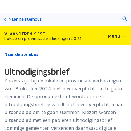
Overslaan
Zoeken
en
Naar de stembus
naar
de
VLAANDEREN KIEST
Menu
inhoud
Lokale en provinciale verkiezingen 2024
gaan
Gedaan
Naar de stembus
met
laden.
Uitnodigingsbrief
U
bevindt
Kiezers zijn bij de lokale en provinciale verkiezingen
zich
van 13 oktober 2024 niet meer verplicht om te gaan
op:
stemmen. De oproepingsbrief wordt dus een
Uitnodigingsbrief
uitnodigingsbrief: je wordt niet meer verplicht, maar
uitgenodigd om te gaan stemmen. Kiezers worden
uitgenodigd met een papieren uitnodigingsbrief.
Sommige gemeenten verzenden daarnaast digitale