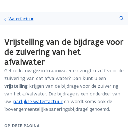
Overslaan
Zoeken
en
Waterfactuur
naar
de
Gedaan
inhoud
Vrijstelling van de bijdrage voor
met
gaan
laden.
de zuivering van het
U
bevindt
afvalwater
zich
op:
Gebruikt uw gezin kraanwater en zorgt u zelf voor de
Vrijstelling
zuivering van dat afvalwater? Dan kunt u een
van
vrijstelling
krijgen van de bijdrage voor de zuivering
de
van het afvalwater. Die bijdrage is een onderdeel van
bijdrage
voor
uw
jaarlijkse waterfactuur
en wordt soms ook de
de
'bovengemeentelijke saneringsbijdrage' genoemd.
zuivering
van
het
OP DEZE PAGINA