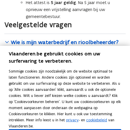
Het attest is
5 jaar geldig
. Na 5 jaar moet u
opnieuw een vrijstelling aanvragen bij uw
gemeentebestuur.
Veelgestelde vragen
Wie is mijn waterbedrijf en rioolbeheerder?
Vlaanderen.be gebruikt cookies om uw
surfervaring te verbeteren.
Deel deze pagina
Sommige cookies zijn noodzakelijk om de website optimaal te
F
L
K
laten functioneren. Andere cookies zijn optioneel en worden
a
i
o
gebruikt om uw surfervaring op deze website te verbeteren. Als u
c
n
p
Contact
op 'Alle cookies aanvaarden' klikt, aanvaardt u ook de optionele
e
k
i
cookies. Wilt u liever zelf kiezen welke cookies u aanvaardt? Klik
b
e
e
op 'Cookievoorkeuren beheren'. U kunt uw cookievoorkeuren op elk
o
d
e
moment aanpassen door onderaan de webpagina op
Voor meer informatie kunt u terecht bij
uw waterbedrijf
(
o
i
r
Cookievoorkeuren te klikken. Hier kunt u ook uw toestemming
.
o
intrekken. Meer info leest u in het
privacy
- en
cookiebeleid
van
k
n
l
p
Vlaanderen.be.
o
o
i