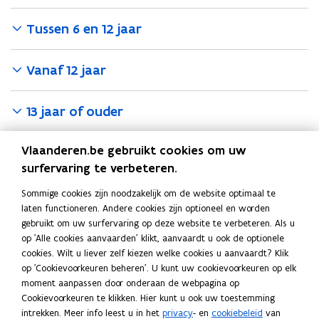
Tussen 6 en 12 jaar
Vanaf 12 jaar
13 jaar of ouder
Hulp nodig?
Vlaanderen.be gebruikt cookies om uw
surfervaring te verbeteren.
Heb je hulp nodig om aan te melden bij de digitale overheid?
Dan kan je terecht bij een digibank in jouw buurt.
Sommige cookies zijn noodzakelijk om de website optimaal te
laten functioneren. Andere cookies zijn optioneel en worden
Je kunt ook hulp vragen aan een volwassene die je vertrouwt
gebruikt om uw surfervaring op deze website te verbeteren. Als u
om te helpen met aanmelden.
op 'Alle cookies aanvaarden' klikt, aanvaardt u ook de optionele
D
Digibanken
D
o
cookies. Wilt u liever zelf kiezen welke cookies u aanvaardt? Klik
i
i
p
op 'Cookievoorkeuren beheren'. U kunt uw cookievoorkeuren op elk
g
g
e
moment aanpassen door onderaan de webpagina op
Deel deze pagina
i
i
n
Cookievoorkeuren te klikken. Hier kunt u ook uw toestemming
b
b
t
intrekken. Meer info leest u in het
privacy
- en
cookiebeleid
van
F
L
K