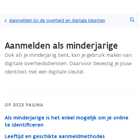
Overslaan
Zoeken
en
Aanmelden bij de overheid en digitale loketten
naar
de
Gedaan
inhoud
Aanmelden als minderjarige
met
gaan
laden.
Ook als je minderjarig bent, kan je gebruik maken van
U
bevindt
digitale overheidsdiensten. Daarvoor bevestig je jouw
zich
identiteit met een digitale sleutel.
op:
Aanmelden
als
minderjarige
OP DEZE PAGINA
Als minderjarige is het enkel mogelijk om je online
te identificeren
Leeftijd en geschikte aanmeldmethodes