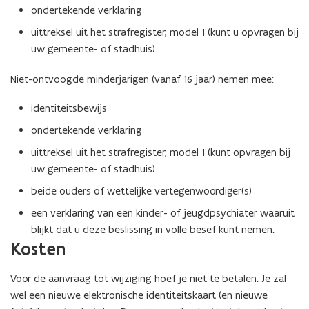
ondertekende verklaring
r
r
n
k
k
i
uittreksel uit het strafregister, model 1 (kunt u opvragen bij
l
l
e
uw gemeente- of stadhuis).
a
a
u
r
r
w
Niet-ontvoogde minderjarigen (vanaf 16 jaar) nemen mee:
i
i
v
n
n
e
identiteitsbewijs
g
g
n
w
w
s
ondertekende verklaring
i
i
t
uittreksel uit het strafregister, model 1 (kunt opvragen bij
j
j
e
uw gemeente- of stadhuis)
z
z
r
i
i
beide ouders of wettelijke vertegenwoordiger(s)
g
g
een verklaring van een kinder- of jeugdpsychiater waaruit
i
i
n
n
blijkt dat u deze beslissing in volle besef kunt nemen.
g
g
Kosten
g
g
e
e
Voor de aanvraag tot wijziging hoef je niet te betalen. Je zal
s
s
wel een nieuwe elektronische identiteitskaart (en nieuwe
l
l