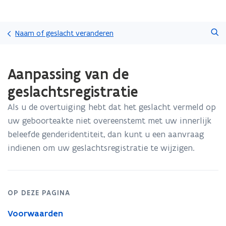
Overslaan
Zoeken
en
Naam of geslacht veranderen
naar
de
Gedaan
inhoud
Aanpassing van de
met
gaan
laden.
geslachtsregistratie
U
bevindt
Als u de overtuiging hebt dat het geslacht vermeld op
zich
uw geboorteakte niet overeenstemt met uw innerlijk
op:
Aanpassing
beleefde genderidentiteit, dan kunt u een aanvraag
van
indienen om uw geslachtsregistratie te wijzigen.
de
geslachtsregistratie
OP DEZE PAGINA
Voorwaarden