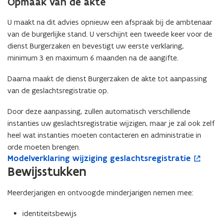
Opmaak van de akte
U maakt na dit advies opnieuw een afspraak bij de ambtenaar
van de burgerlijke stand. U verschijnt een tweede keer voor de
dienst Burgerzaken en bevestigt uw eerste verklaring,
minimum 3 en maximum 6 maanden na de aangifte.
Daarna maakt de dienst Burgerzaken de akte tot aanpassing
van de geslachtsregistratie op.
Door deze aanpassing, zullen automatisch verschillende
instanties uw geslachtsregistratie wijzigen, maar je zal ook zelf
heel wat instanties moeten contacteren en administratie in
orde moeten brengen.
M
Modelverklaring wijziging geslachtsregistratie
M
o
o
o
p
Bewijsstukken
d
d
e
e
e
n
Meerderjarigen en ontvoogde minderjarigen nemen mee:
l
l
t
v
v
i
identiteitsbewijs
e
e
n