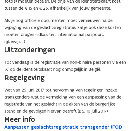
foto’s) moeten betalen. De prijs van de identiteitskaart kost
a
a
tussen de €15 en €25, afhankelijk van jouw gemeente.
c
c
h
h
Als je nog officiële documenten moet vernieuwen na de
t
t
s
wijziging van de geslachtsregistratie, zal je ook deze kosten
s
r
r
moeten dragen (lidkaarten, internationaal paspoort,
e
e
rijbewijs,...).
g
g
Uitzonderingen
i
i
s
s
Tot vandaag is de registratie van non-binaire personen via een
t
t
‘X’ op de identiteitskaart nog onmogelijk in België.
r
r
Regelgeving
a
a
t
t
i
i
Wet van 25 juni 2017 tot hervorming van regelingen inzake
e
e
transgenders wat de vermelding van een aanpassing van de
registratie van het geslacht in de akten van de burgerlijke
stand en de gevolgen hiervan betreft (B.S. 10 juli 2017)
Meer info
A
Aanpassen geslachtsregistratie transgender (FOD
A
o