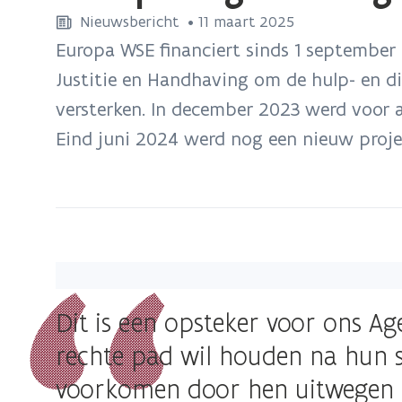
bevindt
Nieuwsbericht
 •
11 maart 2025
zich
Europa WSE financiert sinds 1 september
op:
Justitie en Handhaving om de hulp- en di
Europees
versterken. In december 2023 werd voor a
geld
om
Eind juni 2024 werd nog een nieuw proje
gedetineerden
op
het
rechte
pad
te
houden
Dit is een opsteker voor ons A
rechte pad wil houden na hun st
voorkomen door hen uitwegen ui