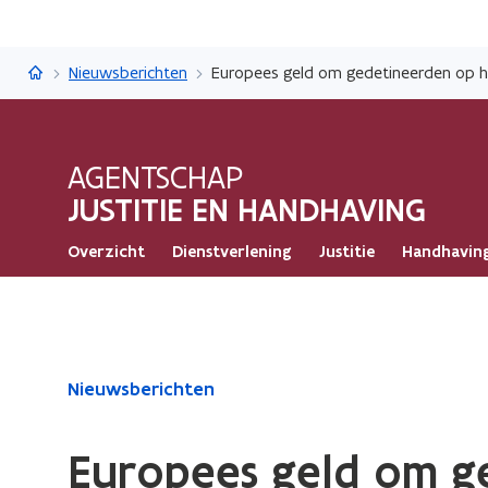
Justitie en Handhaving
Nieuwsberichten
Europees geld om gedetineerden op h
AGENTSCHAP
JUSTITIE EN HANDHAVING
Overzicht
Dienstverlening
Justitie
Handhavin
Gedaan
Nieuwsberichten
met
laden.
Europees geld om g
U