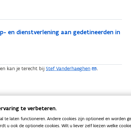
- en dienstverlening aan gedetineerden in
en kan je terecht bij
Stef Vanderhaeghen
.
(
o
p
e
n
rvaring te verbeteren.
t
i
 te laten functioneren. Andere cookies zijn optioneel en worden g
n
ardt u ook de optionele cookies. Wilt u liever zelf kiezen welke cook