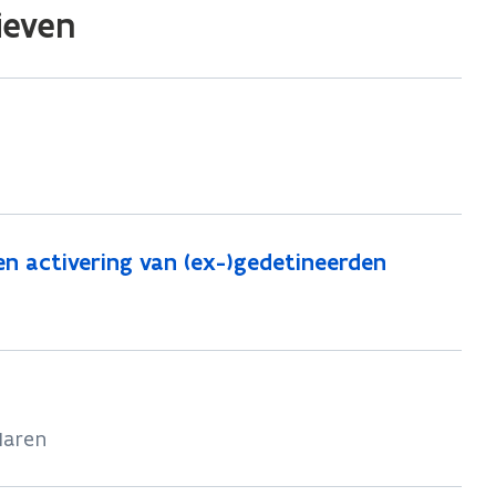
ieven
en activering van (ex-)gedetineerden
Haren