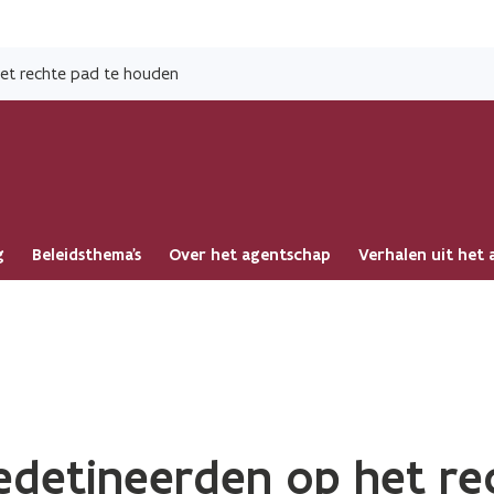
Overslaan
en
et rechte pad te houden
naar
de
inhoud
gaan
g
Beleidsthema's
Over het agentschap
Verhalen uit het
edetineerden op het re