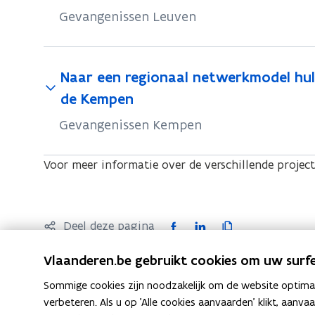
Gevangenissen Leuven
Naar een regionaal netwerkmodel hulp
de Kempen
Gevangenissen Kempen
Voor meer informatie over de verschillende project
F
L
K
Deel deze pagina
a
i
o
Vlaanderen.be gebruikt cookies om uw surfe
c
n
p
e
k
i
Sommige cookies zijn noodzakelijk om de website optimaal
b
e
e
verbeteren. Als u op 'Alle cookies aanvaarden' klikt, aanva