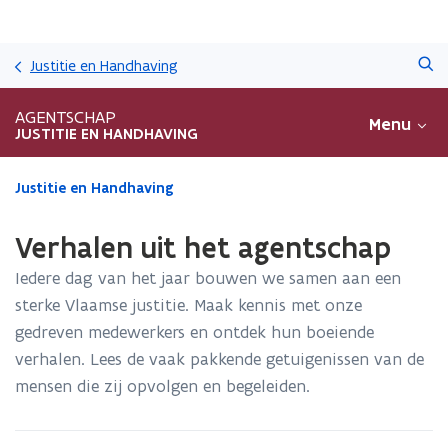
Overslaan
Zoeken
en
Justitie en Handhaving
naar
de
AGENTSCHAP
Menu
inhoud
JUSTITIE EN HANDHAVING
gaan
Gedaan
Justitie en Handhaving
met
laden.
Verhalen uit het agentschap
U
bevindt
Iedere dag van het jaar bouwen we samen aan een
zich
sterke Vlaamse justitie. Maak kennis met onze
op:
gedreven medewerkers en ontdek hun boeiende
Verhalen
uit
verhalen. Lees de vaak pakkende getuigenissen van de
het
mensen die zij opvolgen en begeleiden.
agentschap