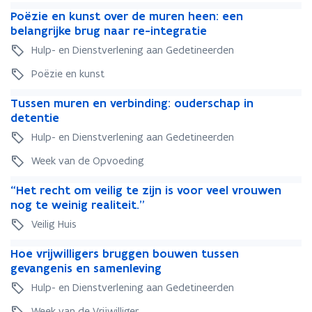
P
P
Poëzie en kunst over de muren heen: een
o
o
belangrijke brug naar re-integratie
ë
ë
Hulp- en Dienstverlening aan Gedetineerden
z
z
i
i
Poëzie en kunst
e
e
T
e
T
e
Tussen muren en verbinding: ouderschap in
u
n
u
n
detentie
s
k
s
k
Hulp- en Dienstverlening aan Gedetineerden
s
u
s
u
e
n
e
n
Week van de Opvoeding
n
s
n
s
“
m
t
“
m
“Het recht om veilig te zijn is voor veel vrouwen
t
H
u
o
H
u
nog te weinig realiteit.”
o
e
r
v
e
r
v
Veilig Huis
t
e
e
t
e
e
r
n
r
H
r
n
r
H
Hoe vrijwilligers bruggen bouwen tussen
e
e
d
o
e
e
d
o
gevangenis en samenleving
c
n
e
e
c
n
e
e
h
v
m
Hulp- en Dienstverlening aan Gedetineerden
v
h
v
m
v
t
e
u
r
t
e
u
r
Week van de Vrijwilliger