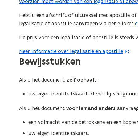
voorzien moet worden van een legalisatie of apost
Hebt u een afschrift of uittreksel met apostille o
legalisatie of apostille aanvragen via het e-loket
e
(
o
De prijs voor een legalisatie of apostille is steed
p
e
Meer informatie over legalisatie en apostille
(
n
Bewijsstukken
o
t
p
i
e
Als u het document
zelf ophaalt
:
n
n
n
t
uw eigen identiteitskaart of verblijfsvergunni
i
i
e
Als u het document
voor iemand anders
aanvraag
n
u
n
een volmacht van de betrokkene en een kopie v
i
v
uw eigen identiteitskaart.
e