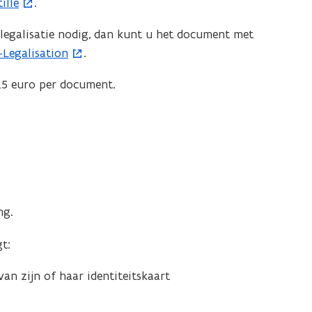
ille
.
o
p
f legalisatie nodig, dan kunt u het document met
e
-Legalisation
.
n
t
s 25 euro per document.
i
n
n
i
e
u
w
ng.
v
t:
e
n
an zijn of haar identiteitskaart
w
s
t