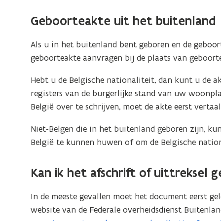
n
i
Geboorteakte uit het buitenland
e
u
Als u in het buitenland bent geboren en de geboor
w
geboorteakte aanvragen bij de plaats van geboorte
v
Hebt u de Belgische nationaliteit, dan kunt u de a
e
registers van de burgerlijke stand van uw woonpla
n
België over te schrijven, moet de akte eerst vertaa
s
t
Niet-Belgen die in het buitenland geboren zijn, ku
e
België te kunnen huwen of om de Belgische nationa
r
)
Kan ik het afschrift of uittreksel 
In de meeste gevallen moet het document eerst gel
website van de Federale overheidsdienst Buitenla