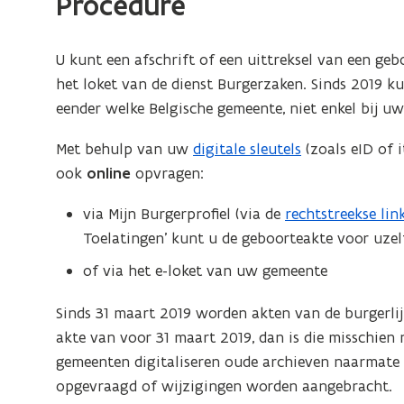
Procedure
U kunt een afschrift of een uittreksel van een ge
het loket van de dienst Burgerzaken. Sinds 2019 ku
eender welke Belgische gemeente, niet enkel bij u
Met behulp van uw
digitale sleutels
(zoals eID of i
ook
online
opvragen:
via Mijn Burgerprofiel (via de
rechtstreekse lin
(
Toelatingen’ kunt u de geboorteakte voor uze
o
p
of via het e-loket van uw gemeente
e
n
Sinds 31 maart 2019 worden akten van de burgerlijk
t
akte van voor 31 maart 2019, dan is die misschien
i
gemeenten digitaliseren oude archieven naarmate 
n
opgevraagd of wijzigingen worden aangebracht.