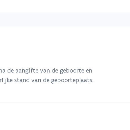
Overslaan
en
naar
de
inhoud
gaan
a de aangifte van de geboorte en
rlijke stand van de geboorteplaats.