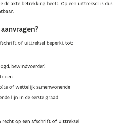
e de akte betrekking heeft. Op een uittreksel is dus
htbaar.
l aanvragen?
chrift of uittreksel beperkt tot:
oogd, bewindvoerder)
tonen:
(o)te of wettelijk samenwonende
de lijn in de eerste graad
 recht op een afschrift of uittreksel.