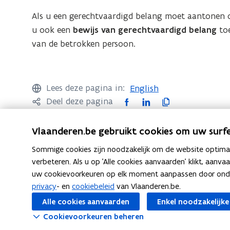
e
u
Als u een gerechtvaardigd belang moet aantonen om
n
w
u ook een
bewijs van gerechtvaardigd belang
toe
s
v
van de betrokken persoon.
t
e
e
n
r
s
)
Lees deze pagina in:
English
t
F
L
K
Deel deze pagina
e
a
i
o
r
c
n
p
Vlaanderen.be gebruikt cookies om uw surfe
)
e
k
i
Sommige cookies zijn noodzakelijk om de website optimaal
b
e
e
verbeteren. Als u op 'Alle cookies aanvaarden' klikt, aanva
o
d
e
uw cookievoorkeuren op elk moment aanpassen door ondera
Ook interessant
o
i
r
privacy
- en
cookiebeleid
van Vlaanderen.be.
Z
Zwangerschap en geboorte
Z
k
n
l
Alle cookies aanvaarden
Enkel noodzakelijke
w
w
o
o
i
Cookievoorkeuren beheren
a
a
p
p
n