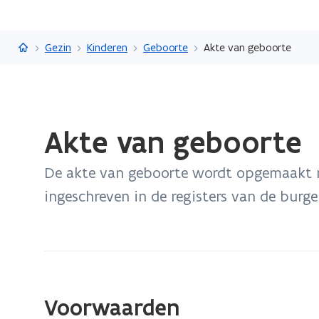
Vlaanderen.be
Gezin
Kinderen
Geboorte
Akte van geboorte
Gedaan
Akte van geboorte
met
laden.
De akte van geboorte wordt opgemaakt n
U
bevindt
ingeschreven in de registers van de burge
zich
op:
Akte
van
geboorte
Voorwaarden