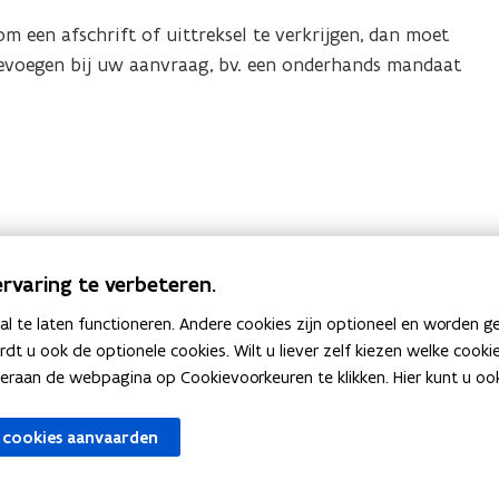
e
 een afschrift of uittreksel te verkrijgen, dan moet
r
voegen bij uw aanvraag, bv. een onderhands mandaat
)
rvaring te verbeteren.
 te laten functioneren. Andere cookies zijn optioneel en worden g
ardt u ook de optionele cookies. Wilt u liever zelf kiezen welke cook
an de webpagina op Cookievoorkeuren te klikken. Hier kunt u ook 
G
Geboorteaangifte
G
 cookies aanvaarden
e
e
b
b