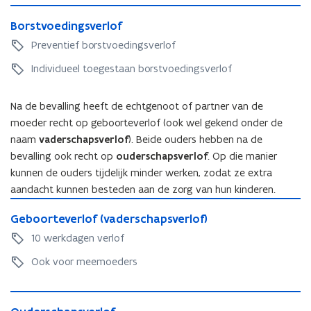
s
c
B
c
h
B
Borstvoedingsverlof
o
h
a
o
r
Preventief borstvoedingsverlof
a
p
r
s
p
s
s
Individueel toegestaan borstvoedingsverlof
t
s
v
t
v
v
e
v
o
e
Na de bevalling heeft de echtgenoot of partner van de
r
o
e
r
l
moeder recht op geboorteverlof (ook wel gekend onder de
e
d
l
o
naam
vaderschapsverlof
). Beide ouders hebben na de
d
i
o
f
i
bevalling ook recht op
ouderschapsverlof
. Op die manier
n
f
e
n
g
kunnen de ouders tijdelijk minder werken, zodat ze extra
e
n
g
s
aandacht kunnen besteden aan de zorg van hun kinderen.
n
m
s
v
G
m
o
v
e
G
Geboorteverlof (vaderschapsverlof)
e
o
e
e
r
e
b
e
10 werkdagen verlof
d
r
l
b
o
d
e
l
o
o
Ook voor meemoeders
o
e
r
o
f
o
r
r
s
f
r
t
s
c
O
t
e
c
O