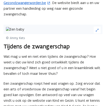
Gezondzwangerworden.be
. De website biedt aan u en uw
(
partner een handleiding op weg naar een gezonde
o
zwangerschap.
p
e
n
(Klik
t
op
de
i
© Jimmy Kets
afbeelding
n
Tijdens de zwangerschap
voor
n
een
i
Wat mag u wel en niet eten tijdens de zwangerschap? Hoe
vergrote
e
weergave)
weet u dat uw kind zich goed ontwikkelt tijdens de
u
zwangerschap? Weet u niet goed of u in een kraamkliniek wilt
w
bevallen of toch maar liever thuis?
v
e
Een zwangerschap roept heel wat vragen op. Zorg ervoor dat
n
een arts of vroedvrouw de zwangerschap vanaf het begin
s
goed kan opvolgen. Een antwoord op veel van uw vragen
t
vindt u ook op de website van Kind en Gezin. U kunt er kennis
e