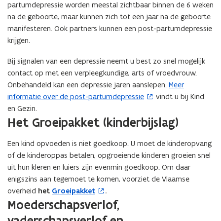
n
a
partumdepressie worden meestal zichtbaar binnen de 6 weken
a
a
na de geboorte, maar kunnen zich tot een jaar na de geboorte
a
m
manifesteren. Ook partners kunnen een post-partumdepressie
m
k
krijgen.
k
i
i
e
Bij signalen van een depressie neemt u best zo snel mogelijk
e
z
contact op met een verpleegkundige, arts of vroedvrouw.
z
e
Onbehandeld kan een depressie jaren aanslepen.
Meer
(
e
n
n
informatie over de post-partumdepressie
vindt u bij Kind
o
en Gezin.
p
Het Groeipakket (kinderbijslag)
e
n
Een kind opvoeden is niet goedkoop. U moet de kinderopvang
t
of de kinderoppas betalen, opgroeiende kinderen groeien snel
i
uit hun kleren en luiers zijn evenmin goedkoop. Om daar
n
enigszins aan tegemoet te komen, voorziet de Vlaamse
n
overheid
het
Groeipakket
.
(
i
Moederschapsverlof,
o
e
p
u
vaderschapsverlof en