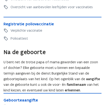
o
o
r
o
c
c
o
o
r
p
z
p
c
Overzicht van aanbevolen leeftijden voor vaccinaties
i
o
r
z
d
w
d
i
n
r
z
w
e
a
e
n
a
z
w
R
a
g
n
g
a
t
w
R
Registratie poliovaccinatie
a
e
n
e
g
e
t
i
a
e
n
g
g
Verplichte vaccinatie
b
e
b
i
e
n
g
g
i
e
o
r
o
e
p
g
i
Polioattest
e
s
r
o
e
o
p
r
e
s
r
t
e
r
v
r
r
o
r
t
e
r
v
t
r
Na de geboorte
t
o
g
e
r
v
a
r
e
o
e
g
r
v
a
r
t
o
u
r
a
U bent net de trotse papa of mama geworden van een zoon
r
t
o
i
u
w
a
m
o
i
of dochter? Elke geboorte moet u binnen een bepaalde
u
e
w
e
m
m
u
e
w
p
termijn aangeven bij de dienst Burgerlijke Stand van de
e
n
m
a
w
p
e
o
geboorteplaats van het kind. Op het ogenblik van de
aangifte
n
a
e
o
n
l
van de geboorte kunt u ook de voor- én
familienaam
van het
n
l
e
i
kind kiezen, en eventueel uw kind laten
erkennen
.
e
i
n
o
G
n
o
v
v
G
Geboorteaangifte
e
v
v
o
a
e