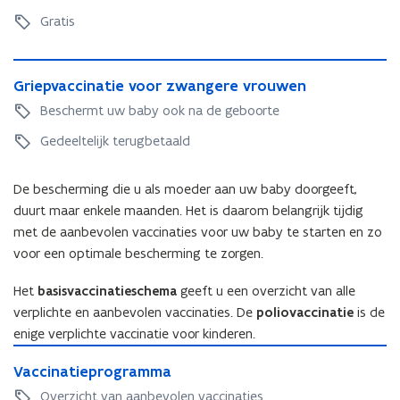
c
e
e
i
t
r
r
i
r
Gratis
r
n
s
s
e
n
s
s
a
c
c
r
a
c
c
t
h
G
h
)
t
h
h
i
G
Griepvaccinatie voor zwangere vrouwen
a
r
a
i
a
a
e
r
p
i
p
Beschermt uw baby ook na de geboorte
e
p
p
t
i
e
e
e
t
e
e
Gedeeltelijk terugbetaald
n
p
n
e
g
p
v
v
v
g
e
v
o
a
o
e
De bescherming die u als moeder aan uw baby doorgeeft,
n
a
o
c
o
n
k
duurt maar enkele maanden. Het is daarom belangrijk tijdig
c
r
c
r
k
i
met de aanbevolen vaccinaties voor uw baby te starten en zo
c
b
i
b
i
n
i
voor een optimale bescherming te zorgen.
e
n
e
n
k
n
r
a
r
k
h
a
Het
basisvaccinatieschema
geeft u een overzicht van alle
e
t
e
h
o
t
i
i
i
verplichte en aanbevolen vaccinaties. De
poliovaccinatie
is de
o
e
i
d
e
d
enige verplichte vaccinatie voor kinderen.
e
s
e
i
v
i
V
s
t
v
n
o
n
V
Vaccinatieprogramma
a
t
v
o
g
o
g
a
c
v
Overzicht van aanbevolen vaccinaties
o