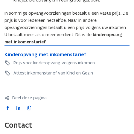
r
n
l
l
o
i
In sommige opvangvoorzieningen betaalt u een vaste prijs. De
o
f
e
f
prijs is voor iedereen hetzelfde. Maar in andere
)
u
)
opvangvoorzieningen betaalt u een prijs volgens uw inkomen.
w
U betaalt meer als u meer verdient. Dit is de
kinderopvang
v
met inkomenstarief
.
e
K
n
K
Kinderopvang met inkomenstarief
i
s
i
n
Prijs voor kinderopvang volgens inkomen
t
n
d
d
Attest inkomenstarief van Kind en Gezin
e
e
e
r
r
r
o
)
o
p
p
Deel deze pagina
v
v
a
F
L
K
a
n
a
i
o
n
g
c
n
p
g
Contact
m
e
k
i
m
e