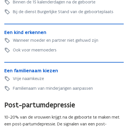
b
Binnen de 15 kalenderdagen na de geboorte
o
a
l
c
b
o
l
c
w
c
o
Bij de dienst Burgerlijke Stand van de geboorteplaats
o
w
c
a
i
o
r
a
i
s
n
r
t
s
n
E
s
a
t
e
E
Een kind erkennen
s
a
e
e
t
e
a
e
e
t
n
n
i
Wanneer moeder en partner niet gehuwd zijn
a
a
n
n
i
k
e
e
a
n
k
Ook voor meemoeders
e
e
i
n
n
g
i
n
n
g
i
n
d
E
i
f
d
e
E
Een familienaam kiezen
e
f
t
e
r
e
n
t
e
Vrije naamkeuze
r
k
n
f
e
k
e
f
Familienaam van minderjarigen aanpassen
a
e
n
a
m
n
n
m
i
Post-partumdepressie
n
e
i
l
e
n
l
i
n
10-20% van de vrouwen krijgt na de geboorte te maken met
i
e
e
een post-partumdepressie. De signalen van een post-
n