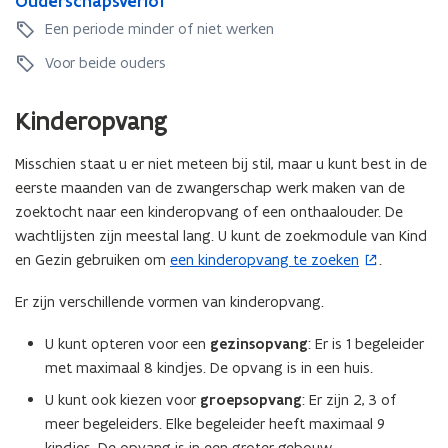
Ouderschapsverlof
h
u
e
v
h
u
a
d
Een periode minder of niet werken
v
e
a
d
p
e
e
r
p
e
Voor beide ouders
s
r
r
l
s
r
b
s
l
o
b
s
e
c
Kinderopvang
o
f
e
c
s
h
f
(
s
h
c
a
(
v
Misschien staat u er niet meteen bij stil, maar u kunt best in de
c
a
h
p
v
a
h
p
eerste maanden van de zwangerschap werk maken van de
e
s
a
d
e
s
r
v
zoektocht naar een kinderopvang of een onthaalouder. De
d
e
r
v
m
e
wachtlijsten zijn meestal lang. U kunt de zoekmodule van Kind
e
r
m
e
i
r
en Gezin gebruiken om
een kinderopvang te zoeken
.
(
r
s
i
r
n
l
s
o
c
n
l
g
o
Er zijn verschillende vormen van kinderopvang.
c
h
p
g
o
f
h
a
e
f
U kunt opteren voor een
gezinsopvang
: Er is 1 begeleider
a
p
n
met maximaal 8 kindjes. De opvang is in een huis.
p
s
t
s
v
U kunt ook kiezen voor
groepsopvang
: Er zijn 2, 3 of
i
v
e
meer begeleiders. Elke begeleider heeft maximaal 9
n
e
r
kindjes. De opvang is in een groter gebouw.