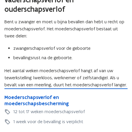
e
w
ouderschapsverlof
n
v
t
e
Bent u zwanger en moet u bijna bevallen dan hebt u recht op
i
n
moederschapsverlof. Het moederschapsverlof bestaat uit
n
s
twee delen:
n
t
i
e
zwangerschapsverlof voor de geboorte
e
r
bevallingsrust na de geboorte.
u
)
w
Het aantal weken moederschapsverlof hangt af van uw
v
tewerkstelling (werkloos, werknemer of zelfstandige). Als u
e
bevalt van een meerling, duurt het moederschapsverlof langer.
n
M
s
M
Moederschapsverlof en
o
t
o
moederschapsbescherming
e
e
e
d
12 tot 17 weken moederschapsverlof
d
e
r
e
1 week voor de bevalling is verplicht
r
)
r
s