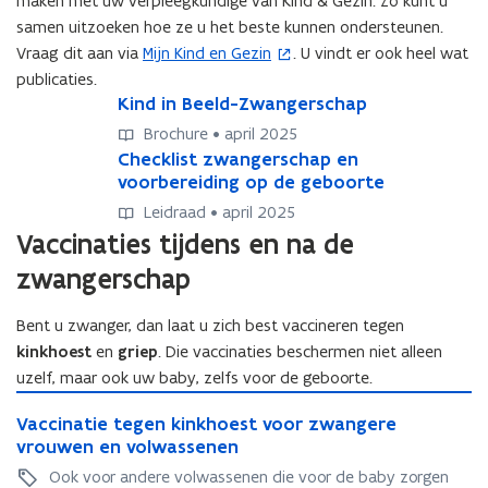
maken met uw verpleegkundige van Kind & Gezin. Zo kunt u
r
samen uitzoeken hoe ze u het beste kunnen ondersteunen.
)
Vraag dit aan via
Mijn Kind en Gezin
. U vindt er ook heel wat
(
publicaties.
o
K
Kind in Beeld-Zwangerschap
K
p
i
i
e
Brochure • april 2025
n
n
C
Checklist zwangerschap en
C
n
d
d
h
voorbereiding op de geboorte
h
t
i
i
e
e
i
Leidraad • april 2025
n
n
c
c
Vaccinaties tijdens en na de
n
B
B
k
k
e
e
n
l
zwangerschap
l
e
e
i
i
i
l
l
e
s
s
Bent u zwanger, dan laat u zich best vaccineren tegen
d
d
t
t
u
kinkhoest
en
griep
. Die vaccinaties beschermen niet alleen
-
-
z
z
w
Z
uzelf, maar ook uw baby, zelfs voor de geboorte.
Z
w
w
v
w
w
V
a
a
e
V
a
Vaccinatie tegen kinkhoest voor zwangere
a
a
n
n
a
n
vrouwen en volwassenen
n
n
c
g
g
c
g
g
c
s
Ook voor andere volwassenen die voor de baby zorgen
e
e