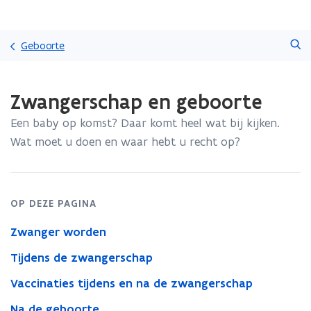
Overslaan
Zoeken
en
Geboorte
naar
de
Gedaan
inhoud
Zwangerschap en geboorte
met
gaan
laden.
Een baby op komst? Daar komt heel wat bij kijken.
U
bevindt
Wat moet u doen en waar hebt u recht op?
zich
op:
Zwangerschap
en
OP DEZE PAGINA
geboorte
Zwanger worden
Tijdens de zwangerschap
Vaccinaties tijdens en na de zwangerschap
Na de geboorte