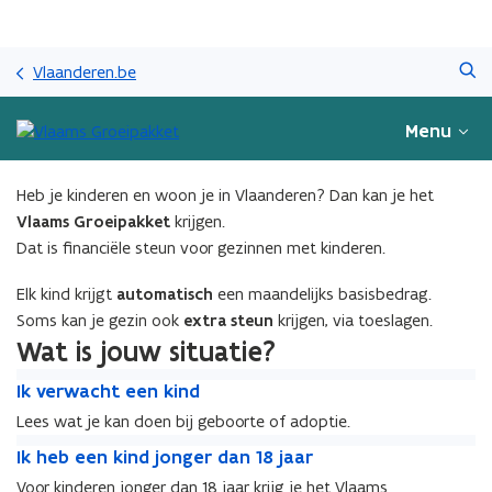
Overslaan
Zoeken
en
Vlaanderen.be
naar
de
Menu
inhoud
gaan
Heb je kinderen en woon je in Vlaanderen? Dan kan je het
Vlaams Groeipakket
krijgen.
Dat is financiële steun voor gezinnen met kinderen.
Elk kind krijgt
automatisch
een maandelijks basisbedrag.
Soms kan je gezin ook
extra steun
krijgen, via toeslagen.
Wat is jouw situatie?
I
I
Ik verwacht een kind
k
k
Lees wat je kan doen bij geboorte of adoptie.
v
v
I
e
I
Ik heb een kind jonger dan 18 jaar
e
k
r
k
r
Voor kinderen jonger dan 18 jaar krijg je het Vlaams
h