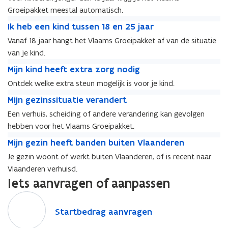
w
h
w
Groeipakket meestal automatisch.
e
a
e
a
b
I
c
b
I
Ik heb een kind tussen 18 en 25 jaar
c
e
k
h
e
k
h
Vanaf 18 jaar hangt het Vlaams Groeipakket af van de situatie
e
h
t
e
h
t
van je kind.
n
e
e
n
e
e
k
b
M
e
k
b
M
Mijn kind heeft extra zorg nodig
e
i
e
i
n
i
e
i
n
Ontdek welke extra steun mogelijk is voor je kind.
n
e
j
k
n
e
j
k
M
d
n
n
i
M
Mijn gezinssituatie verandert
d
n
n
i
i
j
k
k
n
i
j
k
k
n
Een verhuis, scheiding of andere verandering kan gevolgen
j
o
i
i
d
j
o
i
i
d
hebben voor het Vlaams Groeipakket.
n
n
n
n
n
n
n
n
g
M
g
d
d
g
M
Mijn gezin heeft banden buiten Vlaanderen
g
d
d
e
i
e
t
h
e
i
e
t
h
Je gezin woont of werkt buiten Vlaanderen, of is recent naar
z
j
r
u
e
z
j
r
u
e
Vlaanderen verhuisd.
i
n
d
s
e
i
n
d
s
e
n
g
Iets aanvragen of aanpassen
a
s
f
n
g
a
s
f
s
e
n
e
t
s
e
n
e
t
S
s
z
1
n
e
s
z
1
n
e
t
S
Startbedrag aanvragen
i
i
8
1
x
i
i
8
1
x
a
t
t
n
j
8
t
t
n