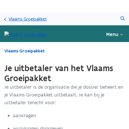
Overslaan
Zoeken
en
Vlaams Groeipakket
naar
de
Menu
inhoud
gaan
Gedaan
Vlaams Groeipakket
met
laden.
Je uitbetaler van het Vlaams
U
bevindt
Groeipakket
zich
Je uitbetaler is de organisatie die je dossier beheert en
op:
Je
je Vlaams Groeipakket uitbetaalt. Je kan bij je
uitbetaler
uitbetaler terecht voor:
van
het
aanvragen
Vlaams
Groeipakket
wijzigingen doorgeven