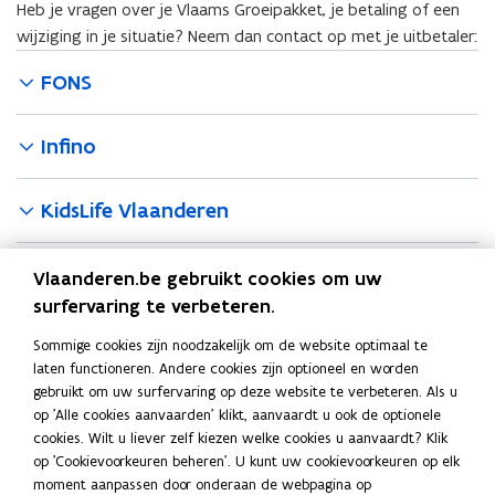
Heb je vragen over je Vlaams Groeipakket, je betaling of een
e
wijziging in je situatie? Neem dan contact op met je uitbetaler:
r
)
FONS
Infino
KidsLife Vlaanderen
MyFamily
Vlaanderen.be gebruikt cookies om uw
surfervaring te verbeteren.
Parentia
Sommige cookies zijn noodzakelijk om de website optimaal te
laten functioneren. Andere cookies zijn optioneel en worden
Een uitbetaler kiezen
gebruikt om uw surfervaring op deze website te verbeteren. Als u
op 'Alle cookies aanvaarden' klikt, aanvaardt u ook de optionele
Verwacht je een eerste kind? Dan kan je zelf kiezen bij welke
cookies. Wilt u liever zelf kiezen welke cookies u aanvaardt? Klik
op 'Cookievoorkeuren beheren'. U kunt uw cookievoorkeuren op elk
uitbetaler je aansluit. Je keuze geldt voor alle kinderen in je
moment aanpassen door onderaan de webpagina op
gezin.