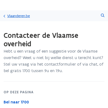
Overslaan
Zoeken
en
Vlaanderen.be
naar
de
Gedaan
inhoud
Contacteer de Vlaamse
met
gaan
laden.
overheid
U
bevindt
Hebt u een vraag of een suggestie voor de Vlaamse
zich
overheid? Weet u niet bij welke dienst u terecht kunt?
op:
Contacteer
Stel uw vraag via het contactformulier of via chat, of
de
bel gratis 1700 tussen 9u en 19u.
Vlaamse
overheid
OP DEZE PAGINA
Bel naar 1700