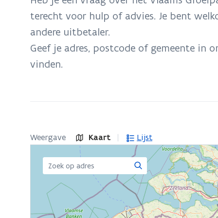
zich
terecht voor hulp of advies. Je bent welk
op:
andere uitbetaler.
Vind
een
Geef je adres, postcode of gemeente in o
kantoor
vinden.
of
zitdag
in
je
buurt
Weergave
Kaart
Lijst
Zoeken