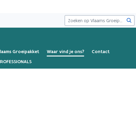
Zoe
Vlaams Groeipakket
Waar vind je ons?
Contact
ROFESSIONALS