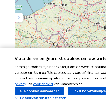
Zijpaneel
Vlaanderen.be gebruikt cookies om uw surfe
Sommige cookies zijn noodzakelijk om de website optimaal
©
OpenStreetMap
verbeteren. Als u op 'Alle cookies aanvaarden' klikt, aanva
uw cookievoorkeuren op elk moment aanpassen door ondera
privacy
- en
cookiebeleid
van Vlaanderen.be.
F
L
K
Deel deze pagina
Alle cookies aanvaarden
Enkel noodzakelijke
a
i
o
Cookievoorkeuren beheren
c
n
p