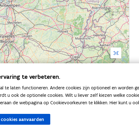
Schermvullen
Inzoomen
Uitzoomen
weergave
rvaring te verbeteren.
 te laten functioneren. Andere cookies zijn optioneel en worden g
ardt u ook de optionele cookies. Wilt u liever zelf kiezen welke cook
an de webpagina op Cookievoorkeuren te klikken. Hier kunt u ook 
 cookies aanvaarden