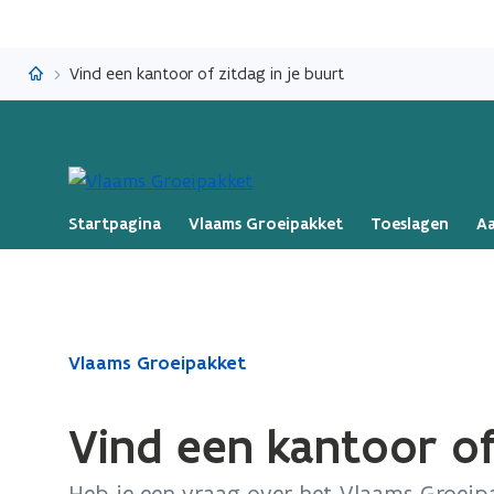
Vlaams Groeipakket
Vind een kantoor of zitdag in je buurt
Startpagina
Vlaams Groeipakket
Toeslagen
A
Gedaan
Vlaams Groeipakket
met
laden.
Vind een kantoor of 
U
bevindt
Heb je een vraag over het Vlaams Groeipa