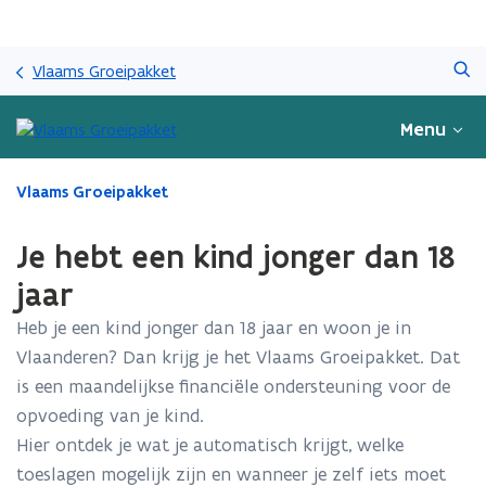
Overslaan
Zoeken
en
Vlaams Groeipakket
naar
de
Menu
inhoud
gaan
Gedaan
Vlaams Groeipakket
met
laden.
Je hebt een kind jonger dan 18
U
bevindt
jaar
zich
Heb je een kind jonger dan 18 jaar en woon je in
op:
Je
Vlaanderen? Dan krijg je het Vlaams Groeipakket. Dat
hebt
is een maandelijkse financiële ondersteuning voor de
een
opvoeding van je kind.
kind
jonger
Hier ontdek je wat je automatisch krijgt, welke
dan
toeslagen mogelijk zijn en wanneer je zelf iets moet