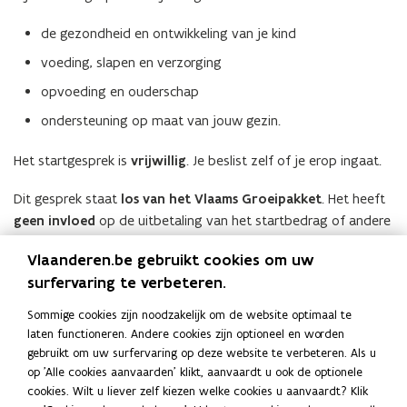
de gezondheid en ontwikkeling van je kind
voeding, slapen en verzorging
opvoeding en ouderschap
ondersteuning op maat van jouw gezin.
Het startgesprek is
vrijwillig
. Je beslist zelf of je erop ingaat.
Dit gesprek staat
los van het Vlaams Groeipakket
. Het heeft
geen invloed
op de uitbetaling van het startbedrag of andere
bedragen.
Vlaanderen.be gebruikt cookies om uw
Het startgesprek is een aanbod van
Kind en Gezin
.
surfervaring te verbeteren.
Sommige cookies zijn noodzakelijk om de website optimaal te
Meer info:
Startgesprek met Kind en Gezin
(
laten functioneren. Andere cookies zijn optioneel en worden
Vragen
o
gebruikt om uw surfervaring op deze website te verbeteren. Als u
p
op 'Alle cookies aanvaarden' klikt, aanvaardt u ook de optionele
Heb je nog vragen? Dan kan je altijd terecht bij
je uitbetaler
e
cookies. Wilt u liever zelf kiezen welke cookies u aanvaardt? Klik
van het Vlaams Groeipakket
.
n