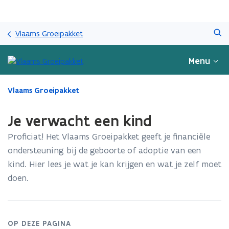
Overslaan
Zoeken
en
Vlaams Groeipakket
naar
de
Menu
inhoud
gaan
Gedaan
Vlaams Groeipakket
met
laden.
Je verwacht een kind
U
bevindt
Proficiat! Het Vlaams Groeipakket geeft je financiële
zich
ondersteuning bij de geboorte of adoptie van een
op:
kind. Hier lees je wat je kan krijgen en wat je zelf moet
Je
verwacht
doen.
een
kind
OP DEZE PAGINA