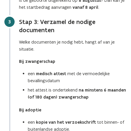
Is de geboorte uitgerekend op
8 augustus
? Dan kan je
t
het startbedrag aanvragen
vanaf 8 april
.
e
r
Stap 3: Verzamel de nodige
Stap
3
)
documenten
Welke documenten je nodig hebt, hangt af van je
situatie.
Bij zwangerschap
een
medisch attest
met de vermoedelijke
bevallingsdatum
het attest is ondertekend
na minstens 6 maanden
(of 180 dagen) zwangerschap
Bij adoptie
een
kopie van het verzoekschrift
tot binnen‑ of
buitenlandse adoptie.