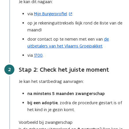
Je kan dit nagaan:
via
Mijn Burgerprofiel
(
o
op je rekeninguittreksels (kijk rond de 8ste van de
p
maand)
e
door contact op te nemen met een van
de
n
uitbetalers van het Vlaams Groeipakket
t
via
1700
.
i
n
Stap 2: Check het juiste moment
Stap
2
n
i
Je kan het startbedrag aanvragen:
e
u
na minstens 5 maanden zwangerschap
w
bij een adoptie
, zodra de procedure gestart is of
v
het kind in je gezin komt.
e
n
Voorbeeld bij zwangerschap
s